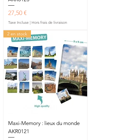
Prix
27,50 €
Taxe Incluse
|
Hors frais de livraison
2 en stock
Maxi-Memory : lieux du monde
AKR0121