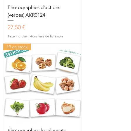
Photographies d'actions
(verbes) AKR0124
Prix
27,50 €
Taxe Incluse
|
Hors frais de livraison
19 en stock
Photographies les aliments