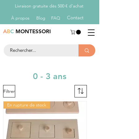
Livraison gratuite dès 500 € d’achat
Con
tact
À propos
Blog
FAQ
A
B
C
MONTESSORI
0 - 3 ans
Filtrer
En rupture de stock