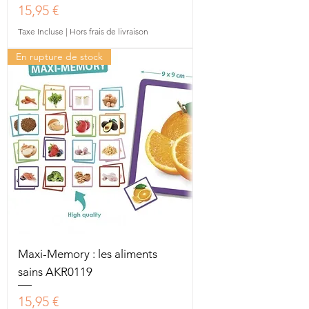
Prix
15,95 €
Taxe Incluse
|
Hors frais de livraison
En rupture de stock
Maxi-Memory : les aliments
sains AKR0119
Prix
15,95 €