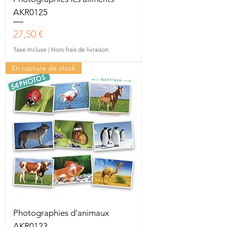
AKR0125
Prix
27,50 €
Taxe Incluse
|
Hors frais de livraison
En rupture de stock
Photographies d'animaux
AKR0123