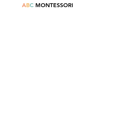
A
B
C
MONTESSORI
Est une boutique en ligne spécialisée dans
la vente de matériel pédagogique interactif.
N°TVA : BE
0747.544.356
info@abcmontessori.be
+32 474 95 01 28
Menu
Accueil
À propos
Blog
Contact
Informations légales