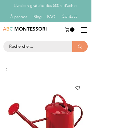
Livraison gratuite dès 500 € d’achat
Con
tact
À propos
Blog
FAQ
A
B
C
MONTESSORI