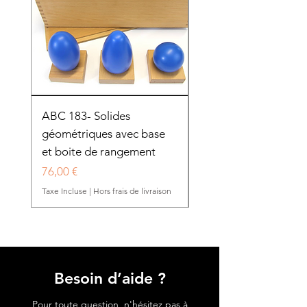
ABC 183- Solides
12 cadres d'habillage
géométriques avec base
présentoir en bois
et boite de rangement
HTP0025
Prix
Prix
76,00 €
280,50 €
Taxe Incluse
|
Hors frais de livraison
Taxe Incluse
Besoin d’aide ?
Pour toute question, n'hésitez pas à