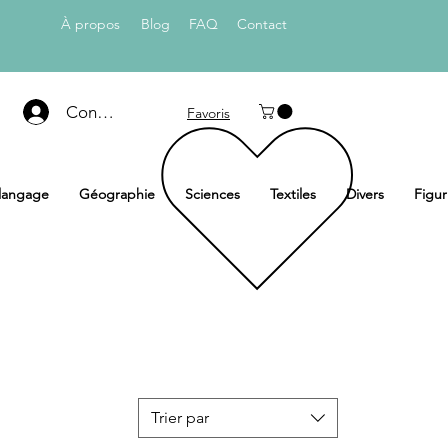
À propos
Blog
FAQ
Con
tact
Connexion
Favoris
 langage
Géographie
Sciences
Textiles
Divers
Figur
Trier par