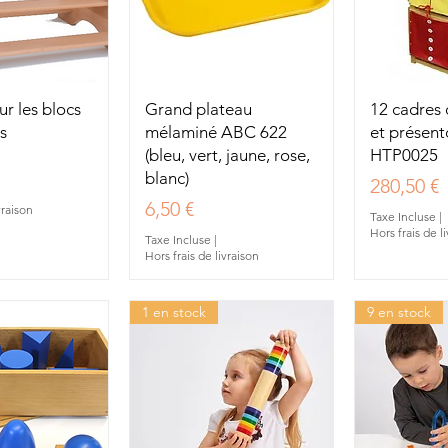
u rapide
Aperçu rapide
Aperç
r les blocs
Grand plateau
12 cadres 
s
mélaminé ABC 622
et présent
(bleu, vert, jaune, rose,
HTP0025
blanc)
Prix
280,50 €
Prix
6,50 €
vraison
Taxe Incluse
|
Hors frais de l
Taxe Incluse
|
Hors frais de livraison
1 en stock
9 en stock