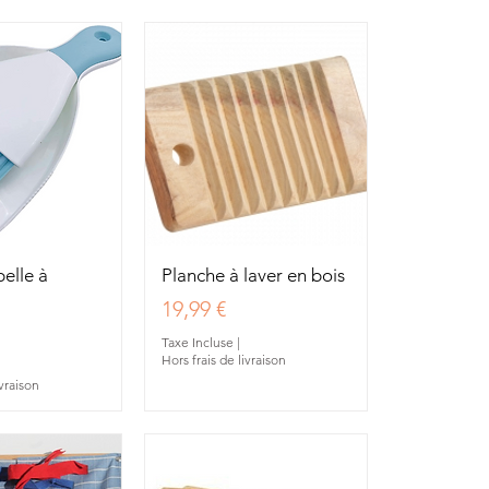
u rapide
Aperçu rapide
pelle à
Planche à laver en bois
Prix
19,99 €
Taxe Incluse
|
Hors frais de livraison
ivraison