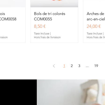
u rapide
Aperçu rapide
Aperç
ois
Bols de tri colorés
Arches de 
t COM0058
COM0055
arc-en-ci
Prix
Prix
8,50 €
24,00 €
Taxe Incluse
|
Taxe Incluse
|
vraison
Hors frais de livraison
Hors frais de l
1
2
3
...
19