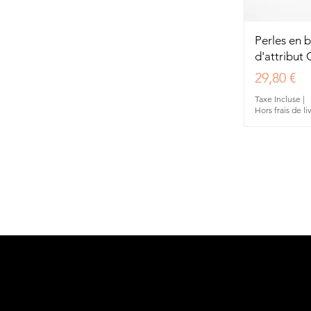
Aperç
Perles en b
d'attribu
Prix
29,80 €
Taxe Incluse
|
Hors frais de li