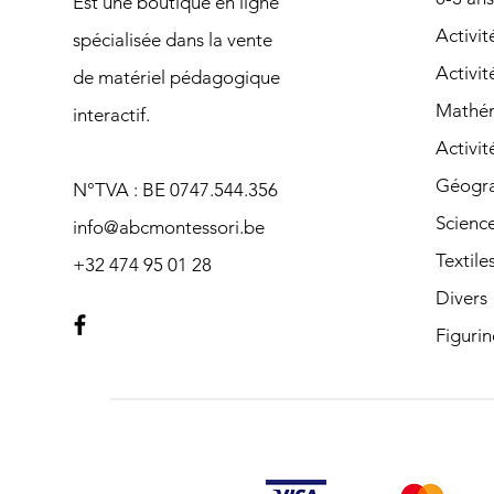
Est une boutique en ligne
Ac
tivi
spécialisée dans la vente
Activit
de matériel pédagogique
Mathé
interactif.
Activit
Géogra
N°TVA : BE 0747.544.356
Scienc
info@abcmontessori.be
Textile
+32 474 95 01 28
Divers
Figurin