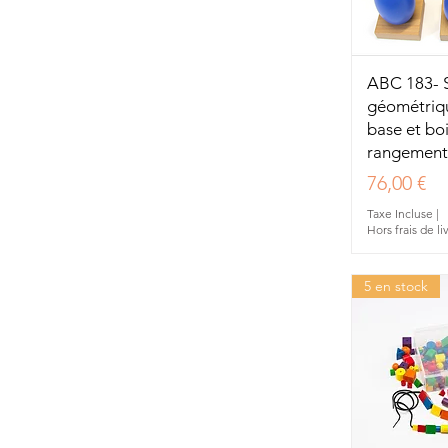
Aperç
ABC 183- S
géométriq
base et bo
rangement
Prix
76,00 €
Taxe Incluse
|
Hors frais de li
5 en stock