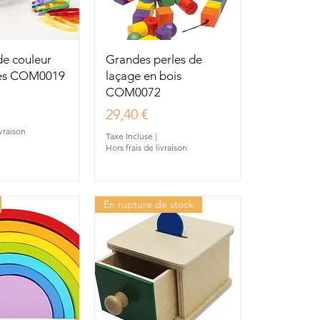
u rapide
Aperçu rapide
de couleur
Grandes perles de
des COM0019
laçage en bois
COM0072
Prix
29,40 €
ivraison
Taxe Incluse
|
Hors frais de livraison
En rupture de stock