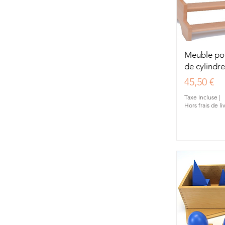
Aperç
Meuble pou
de cylindre
Prix
45,50 €
Taxe Incluse
|
Hors frais de li