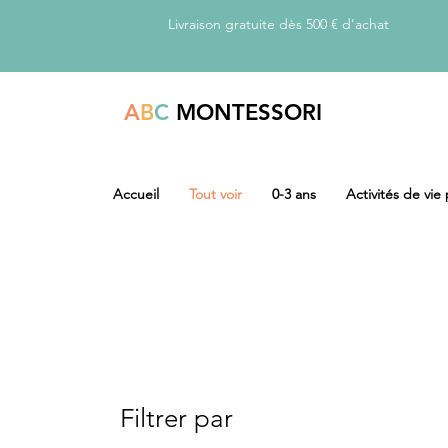
Livraison gratuite dès 500 € d’achat
A
B
C
MONTESSORI
Accueil
Tout voir
0-3 ans
Activités de vie
Filtrer par