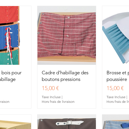
u rapide
Aperçu rapide
Aperç
 bois pour
Cadre d'habillage des
Brosse et 
abillage
boutons pressions
poussière
Prix
Prix
15,00 €
15,00 €
Taxe Incluse
|
Taxe Incluse
|
vraison
Hors frais de livraison
Hors frais de l