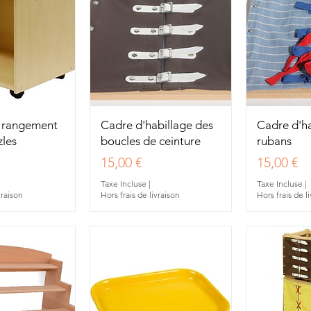
u rapide
Aperçu rapide
Aperç
 rangement
Cadre d'habillage des
Cadre d'ha
zles
boucles de ceinture
rubans
Prix
Prix
15,00 €
15,00 €
Taxe Incluse
|
Taxe Incluse
|
vraison
Hors frais de livraison
Hors frais de l