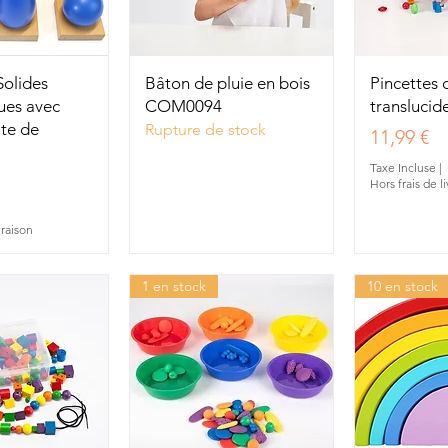
u rapide
Aperçu rapide
Aperç
olides
Bâton de pluie en bois
Pincettes 
ues avec
COM0094
transluci
ite de
Rupture de stock
Prix
11,99 €
Taxe Incluse
|
Hors frais de l
vraison
1 en stock
10 en stock