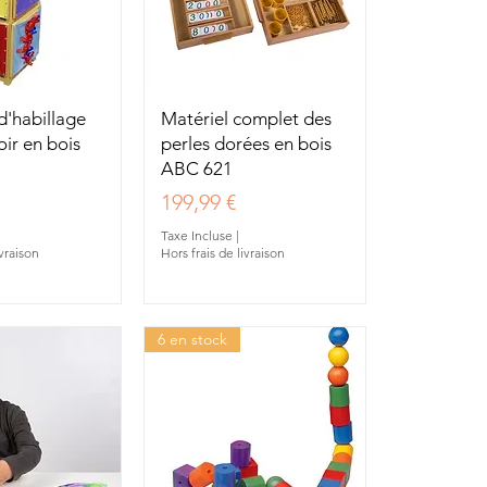
u rapide
Aperçu rapide
d'habillage
Matériel complet des
oir en bois
perles dorées en bois
ABC 621
Prix
199,99 €
Taxe Incluse
|
ivraison
Hors frais de livraison
6 en stock