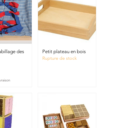
u rapide
Aperçu rapide
billage des
Petit plateau en bois
Rupture de stock
ivraison