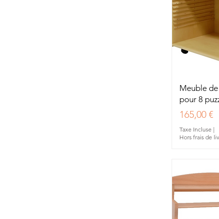
Aperç
Meuble de
pour 8 puz
Prix
165,00 €
Taxe Incluse
|
Hors frais de li