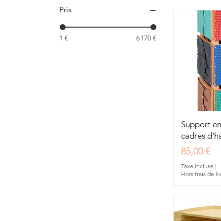
Prix
1 €
6 170 €
Aperç
Support en
cadres d'h
Prix
85,00 €
Taxe Incluse
|
Hors frais de li