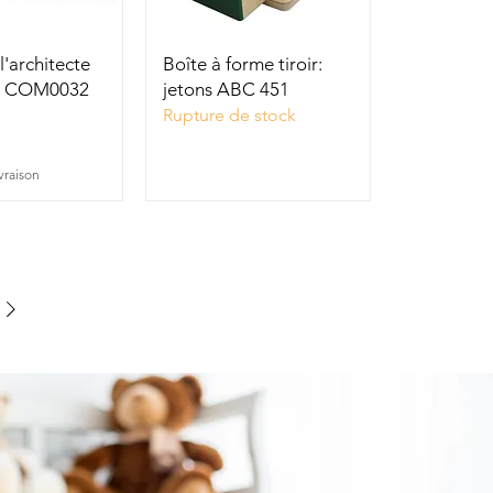
u rapide
Aperçu rapide
l'architecte
Boîte à forme tiroir:
el COM0032
jetons ABC 451
Rupture de stock
ivraison