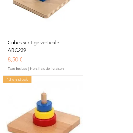
Cubes sur tige verticale
ABC239
Prix
8,50 €
Taxe Incluse
|
Hors frais de livraison
13 en stock