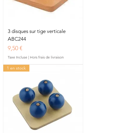
3 disques sur tige verticale
ABC244
Prix
9,50 €
Taxe Incluse
|
Hors frais de livraison
1 en stock