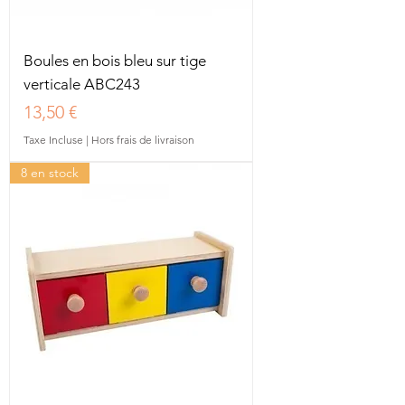
Boules en bois bleu sur tige
verticale ABC243
Prix
13,50 €
Taxe Incluse
|
Hors frais de livraison
8 en stock