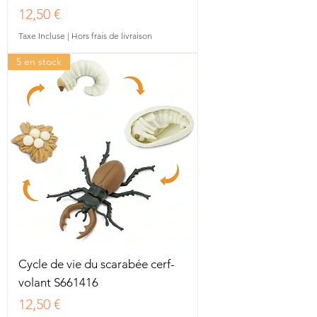
Prix
12,50 €
Taxe Incluse
|
Hors frais de livraison
5 en stock
Cycle de vie du scarabée cerf-
volant S661416
Prix
12,50 €