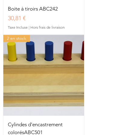
Boite à tiroirs ABC242
Prix
30,81 €
Taxe Incluse
|
Hors frais de livraison
2 en stock
Cylindes d'encastrement
colorésABC501