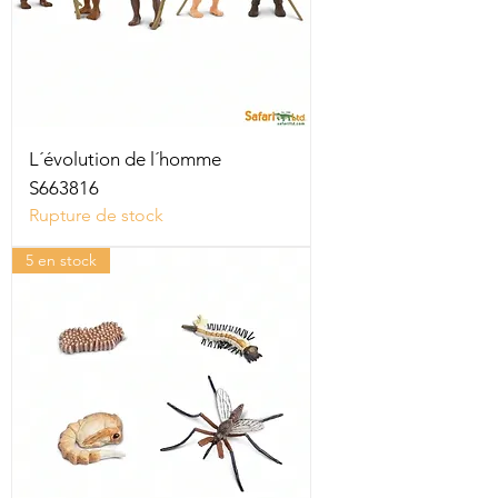
L´évolution de l´homme
S663816
Rupture de stock
5 en stock