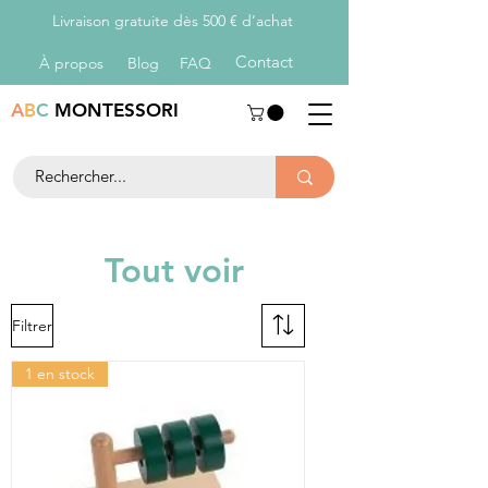
Livraison gratuite dès 500 € d’achat
Con
tact
À propos
Blog
FAQ
A
B
C
MONTESSORI
Tout voir
Filtrer
1 en stock