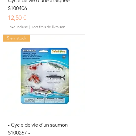
Cycle de vie d´une araignée
S100406
Prix
12,50 €
Taxe Incluse
|
Hors frais de livraison
5 en stock
- Cycle de vie d´un saumon
S100267 -