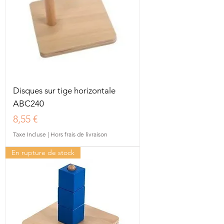
Disques sur tige horizontale
ABC240
Prix
8,55 €
Taxe Incluse
|
Hors frais de livraison
En rupture de stock