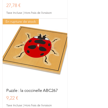
Prix
27,78 €
Taxe Incluse
|
Hors frais de livraison
En rupture de stock
Puzzle : la coccinelle ABC267
Prix
9,22 €
Taxe Incluse
|
Hors frais de livraison