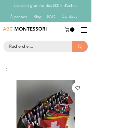
Livraison gratuite dès 500 € d’achat
Con
tact
À propos
Blog
FAQ
A
B
C
MONTESSORI