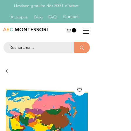
Livraison gratuite dès 500 € d’achat
Con
tact
À propos
Blog
FAQ
A
B
C
MONTESSORI