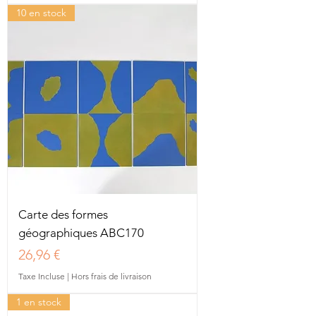
10 en stock
Carte des formes
géographiques ABC170
Prix
26,96 €
Taxe Incluse
|
Hors frais de livraison
1 en stock