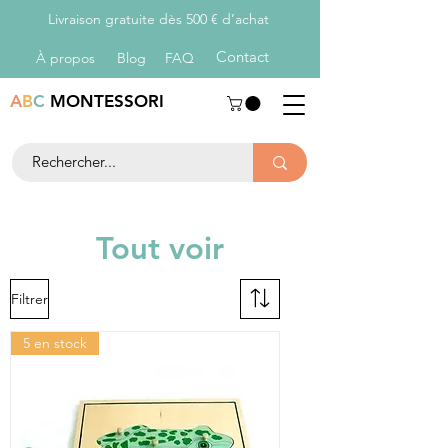
Livraison gratuite dès 500 € d’achat
Con
tact
À propos
Blog
FAQ
A
B
C
MONTESSORI
Tout voir
Filtrer
5 en stock