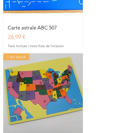
Carte astrale ABC 507
Prix
26,99 €
Taxe Incluse
|
Hors frais de livraison
1 en stock