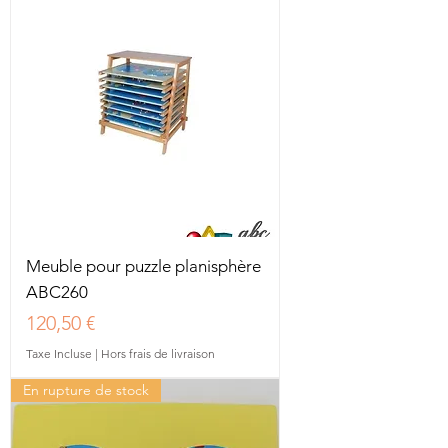
Meuble pour puzzle planisphère
ABC260
Prix
120,50 €
Taxe Incluse
|
Hors frais de livraison
En rupture de stock