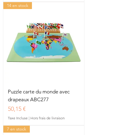
14 en stock
Puzzle carte du monde avec
drapeaux ABC277
Prix
50,15 €
Taxe Incluse
|
Hors frais de livraison
7 en stock