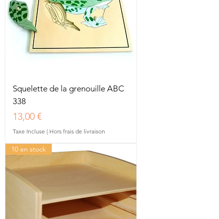
Squelette de la grenouille ABC
338
Prix
13,00 €
Taxe Incluse
|
Hors frais de livraison
10 en stock