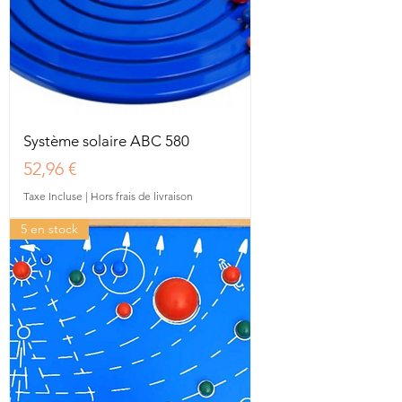
Système solaire ABC 580
Prix
52,96 €
Taxe Incluse
|
Hors frais de livraison
5 en stock