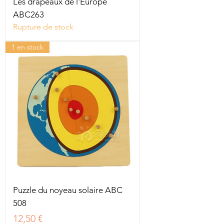
Les drapeaux de l'Europe
ABC263
Rupture de stock
1 en stock
Puzzle du noyeau solaire ABC
508
Prix
12,50 €