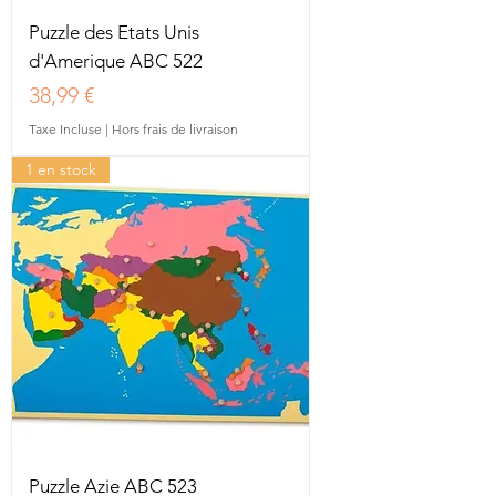
Puzzle des Etats Unis
d'Amerique ABC 522
Prix
38,99 €
Taxe Incluse
|
Hors frais de livraison
1 en stock
Puzzle Azie ABC 523