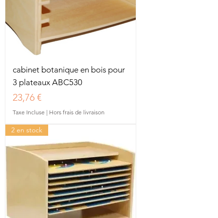
cabinet botanique en bois pour
3 plateaux ABC530
Prix
23,76 €
Taxe Incluse
|
Hors frais de livraison
2 en stock