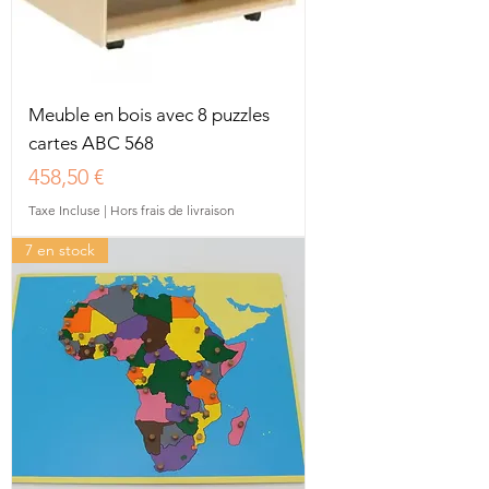
Meuble en bois avec 8 puzzles
cartes ABC 568
Prix
458,50 €
Taxe Incluse
|
Hors frais de livraison
7 en stock