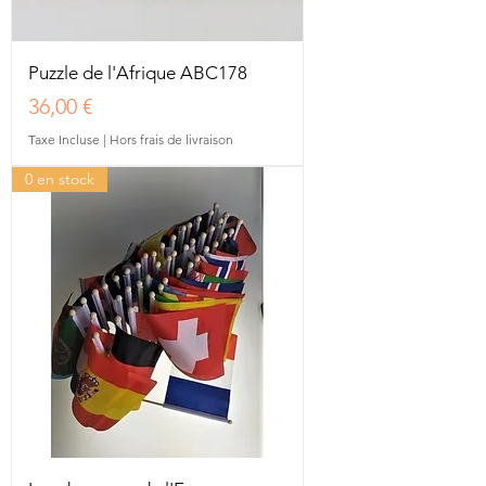
Puzzle de l'Afrique ABC178
Prix
36,00 €
Taxe Incluse
|
Hors frais de livraison
0 en stock