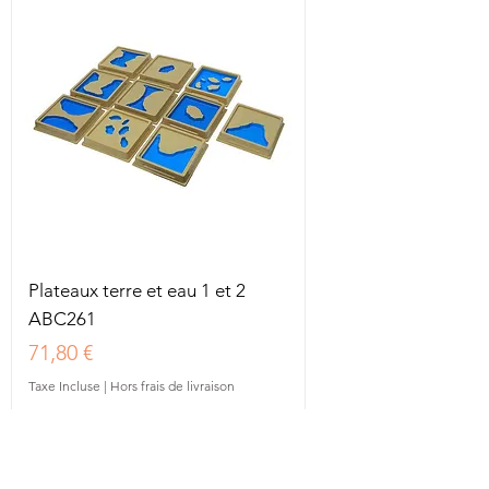
Plateaux terre et eau 1 et 2
ABC261
Prix
71,80 €
Taxe Incluse
|
Hors frais de livraison
En rupture de stock