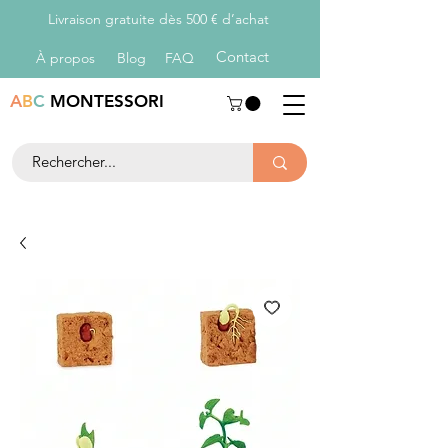
Livraison gratuite dès 500 € d’achat
Con
tact
À propos
Blog
FAQ
A
B
C
MONTESSORI