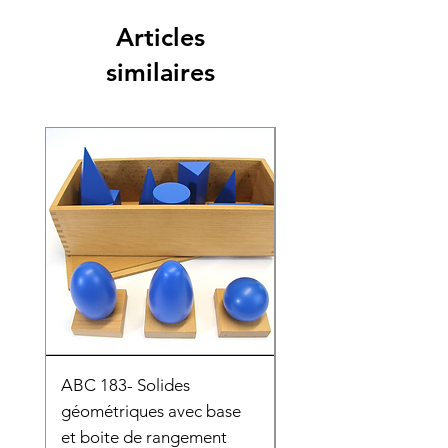
Articles
similaires
ABC 183- Solides
12 cadres d'habillage
géométriques avec base
présentoir en bois
et boite de rangement
HTP0025