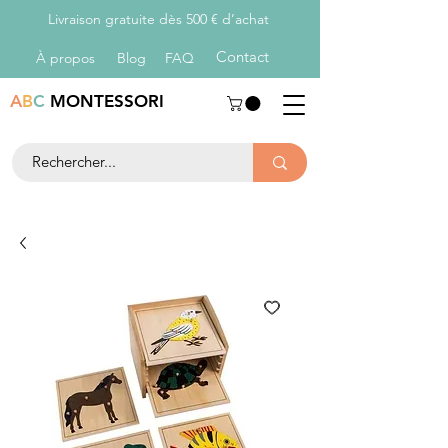
Livraison gratuite dès 500 € d’achat
Con
tact
À propos
Blog
FAQ
A
B
C
MONTESSORI