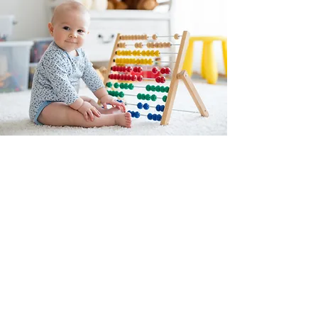
A
B
C
MONTESSORI
Est une boutique en ligne spécialisée dans
la vente de matériel pédagogique interactif.
N°TVA : BE
0747.544.356
info@abcmontessori.be
+32 474 95 01 28