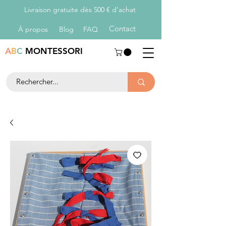
Livraison gratuite dès 500 € d’achat
Con
tact
À propos
Blog
FAQ
A
B
C
MONTESSORI