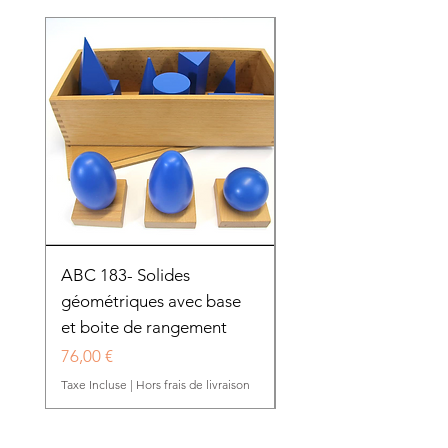
ABC 183- Solides
12 cadres d'habillage
géométriques avec base
présentoir en bois
et boite de rangement
HTP0025
Prix
Prix
76,00 €
280,50 €
Taxe Incluse
|
Hors frais de livraison
Taxe Incluse