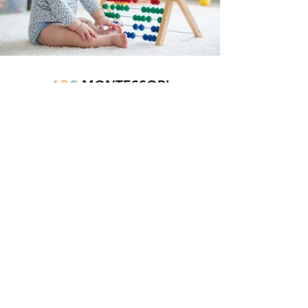
A
B
C
MONTESSORI
Est une boutique en ligne spécialisée dans
la vente de matériel pédagogique interactif.
N°TVA : BE
0747.544.356
info@abcmontessori.be
+32 474 95 01 28
Menu
Accueil
À propos