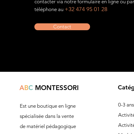
contacter via notre formulaire en ligne ou pa
+32 474 95 01 28
téléphone au
Contact
A
B
C
MONTESSORI
Catég
0-3 ans
Est une boutique en ligne
Ac
tivi
spécialisée dans la vente
Activit
de matériel pédagogique