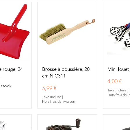
u rapide
Aperçu rapide
Aperç
 rouge, 24
Brosse à poussière, 20
Mini foue
2
cm NIC311
Prix
4,00 €
 stock
Prix
5,99 €
Taxe Incluse
|
Hors frais de l
Taxe Incluse
|
Hors frais de livraison