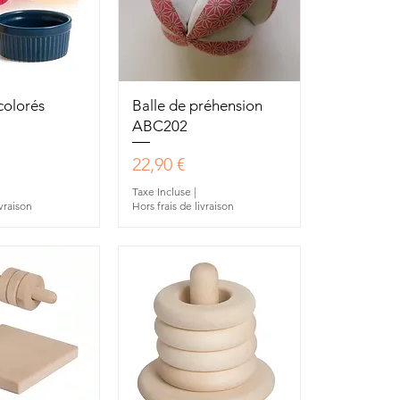
u rapide
Aperçu rapide
colorés
Balle de préhension
ABC202
Prix
22,90 €
Taxe Incluse
|
ivraison
Hors frais de livraison