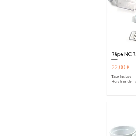
Aperç
Râpe NOR
Prix
22,00 €
Taxe Incluse
|
Hors frais de li