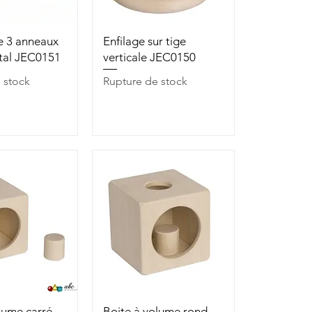
u rapide
Aperçu rapide
e 3 anneaux
Enfilage sur tige
ntal JEC0151
verticale JEC0150
 stock
Rupture de stock
u rapide
Aperçu rapide
lume carré
Boite à volume rond