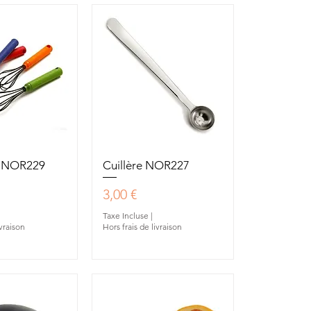
u rapide
Aperçu rapide
t NOR229
Cuillère NOR227
Prix
3,00 €
Taxe Incluse
|
ivraison
Hors frais de livraison