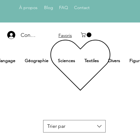
À propos
Blog
FAQ
Con
tact
Connexion
Favoris
 langage
Géographie
Sciences
Textiles
Divers
Figur
Trier par