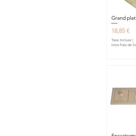
Aperç
Grand pla
Prix
18,85 €
Taxe Incluse
|
Hors frais de li
Aperç
Encastreme