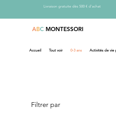
Livraison gratuite dès 500 € d’achat
A
B
C
MONTESSORI
Accueil
Tout voir
0-3 ans
Activités de vie
Filtrer par