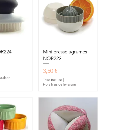
u rapide
Aperçu rapide
OR224
Mini presse agrumes
NOR222
Prix
3,50 €
ivraison
Taxe Incluse
|
Hors frais de livraison