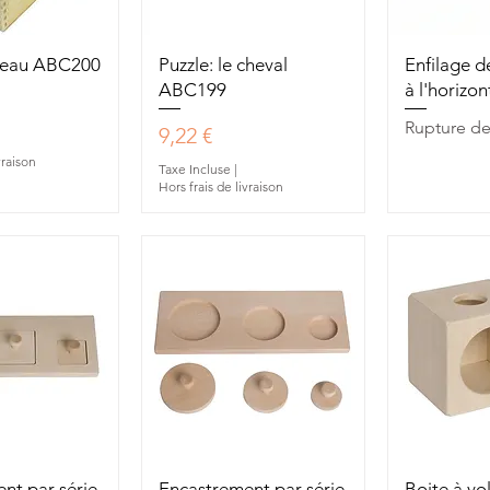
u rapide
Aperçu rapide
Aperç
teau ABC200
Puzzle: le cheval
Enfilage d
ABC199
à l'horizo
Rupture de
Prix
9,22 €
vraison
Taxe Incluse
|
Hors frais de livraison
u rapide
Aperçu rapide
Aperç
nt par série
Encastrement par série
Boite à vo