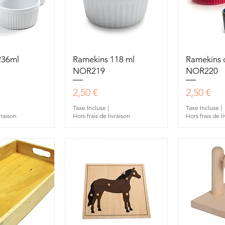
u rapide
Aperçu rapide
Aperç
236ml
Ramekins 118 ml
Ramekins 
NOR219
NOR220
Prix
Prix
2,50 €
2,50 €
Taxe Incluse
|
Taxe Incluse
|
vraison
Hors frais de livraison
Hors frais de l