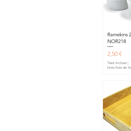
Aperç
Ramekins 
NOR218
Prix
2,50 €
Taxe Incluse
|
Hors frais de li