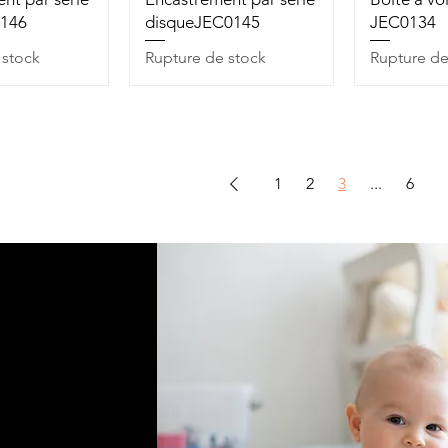
0146
disqueJEC0145
JEC0134
 stock
Rupture de stock
Rupture de
1
2
3
...
6