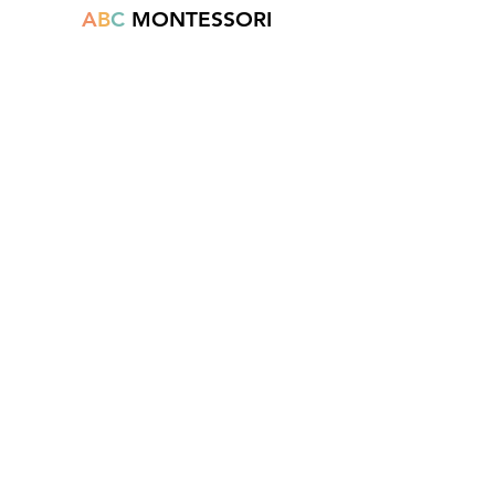
A
B
C
MONTESSORI
Est une boutique en ligne spécialisée dans
la vente de matériel pédagogique interactif.
N°TVA : BE
0747.544.356
info@abcmontessori.be
+32 474 95 01 28
Menu
Accueil
À propos
Blog
Contact
Informations légales