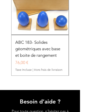
ABC 183- Solides
12 cadres d'habillage
géométriques avec base
présentoir en bois
et boite de rangement
HTP0025
Prix
Prix
76,00 €
280,50 €
Taxe Incluse
|
Hors frais de livraison
Taxe Incluse
Besoin d’aide ?
Pour toute question, n'hésitez pas à