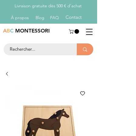
Livraison gratuite dès 500 € d’achat
Con
tact
À propos
Blog
FAQ
A
B
C
MONTESSORI