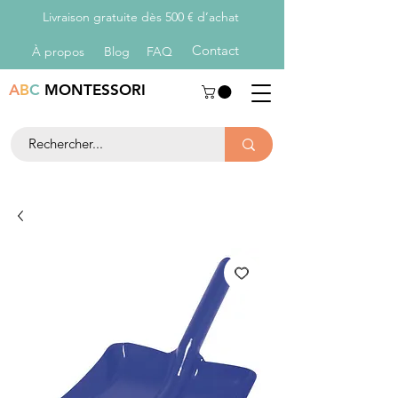
Livraison gratuite dès 500 € d’achat
Con
tact
À propos
Blog
FAQ
A
B
C
MONTESSORI