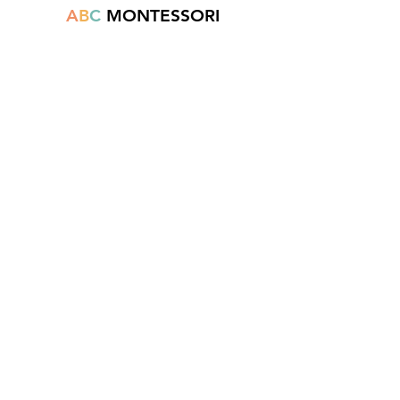
A
B
C
MONTESSORI
Est une boutique en ligne spécialisée dans
la vente de matériel pédagogique interactif.
N°TVA : BE
0747.544.356
info@abcmontessori.be
+32 474 95 01 28
Menu
Accueil
À propos
Blog
Contact
Informations légales