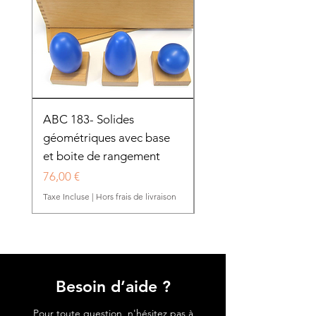
ABC 183- Solides
12 cadres d'habillage
géométriques avec base
présentoir en bois
et boite de rangement
HTP0025
Prix
Prix
76,00 €
280,50 €
Taxe Incluse
|
Hors frais de livraison
Taxe Incluse
Besoin d’aide ?
Pour toute question, n'hésitez pas à