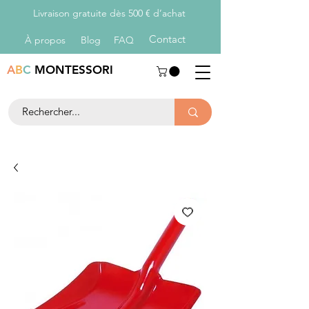
Livraison gratuite dès 500 € d’achat
Con
tact
À propos
Blog
FAQ
A
B
C
MONTESSORI