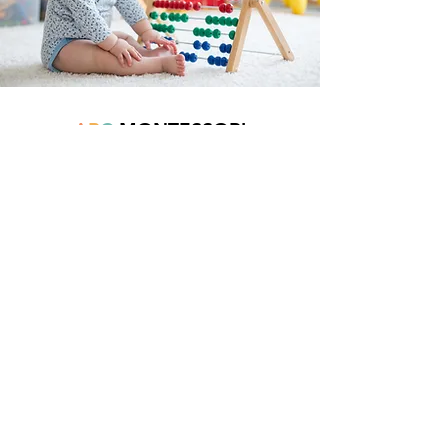
A
B
C
MONTESSORI
Est une boutique en ligne spécialisée dans
la vente de matériel pédagogique interactif.
N°TVA : BE
0747.544.356
info@abcmontessori.be
+32 474 95 01 28
Menu
Accueil
À propos