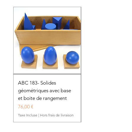
ABC 183- Solides
12 cadres d'habillage
géométriques avec base
présentoir en bois
et boite de rangement
HTP0025
Prix
Prix
76,00 €
280,50 €
Taxe Incluse
|
Hors frais de livraison
Taxe Incluse