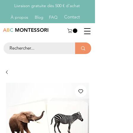
Livraison gratuite dès 500 € d’achat
Con
tact
À propos
Blog
FAQ
A
B
C
MONTESSORI