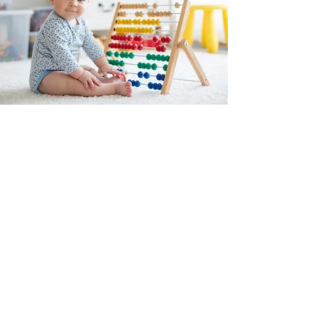
A
B
C
MONTESSORI
Est une boutique en ligne spécialisée dans
la vente de matériel pédagogique interactif.
N°TVA : BE
0747.544.356
info@abcmontessori.be
+32 474 95 01 28
Menu