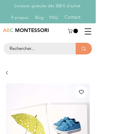
Livraison gratuite dès 500 € d’achat
Con
tact
À propos
Blog
FAQ
A
B
C
MONTESSORI