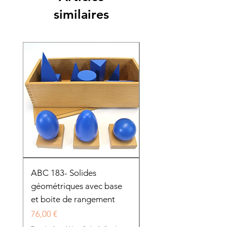
similaires
ABC 183- Solides
12 cadres d'habillage
géométriques avec base
présentoir en bois
et boite de rangement
HTP0025
Prix
Prix
76,00 €
280,50 €