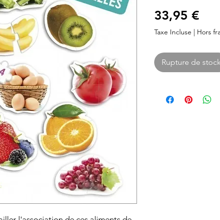
Pri
33,95 €
Taxe Incluse
|
Hors fra
Rupture de stoc
iller l'association de ces aliments de