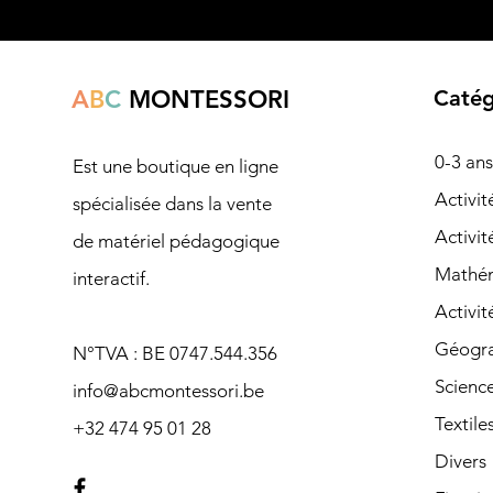
A
B
C
MONTESSORI
Catég
0-3 ans
Est une boutique en ligne
Ac
tivi
spécialisée dans la vente
Activit
de matériel pédagogique
Mathé
interactif.
Activit
Géogra
N°TVA : BE 0747.544.356
Scienc
info@abcmontessori.be
Textile
+32 474 95 01 28
Divers