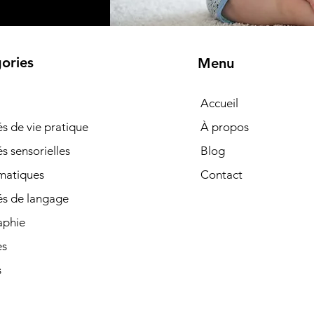
ories
Menu
Accueil
tés de vie pratique
À propos
és sensorielles
Blog
matiques
Contact
és de langage
phie
es
s