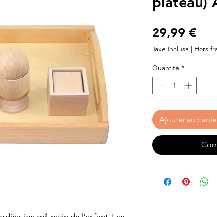
plateau)
Pri
29,99 €
Taxe Incluse
|
Hors fra
Quantité
*
Ajouter au panie
Com
ordination œil-main de l'enfant. Les