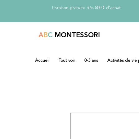
Livraison gratuite dès 500 € d’achat
A
B
C
MONTESSORI
Accueil
Tout voir
0-3 ans
Activités de vie