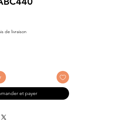
 ABC440
x
is de livraison
r
mander et payer