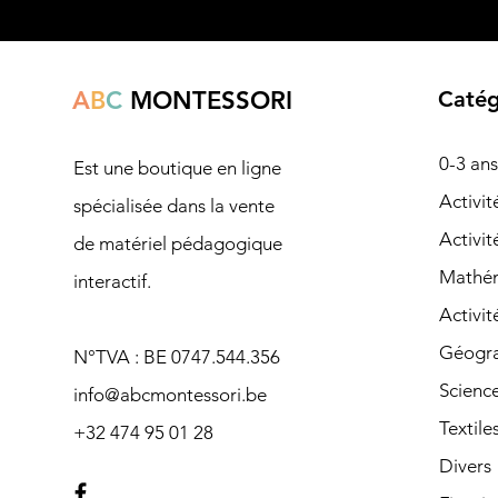
A
B
C
MONTESSORI
Catég
0-3 ans
Est une boutique en ligne
Ac
tivi
spécialisée dans la vente
Activit
de matériel pédagogique
Mathé
interactif.
Activit
Géogra
N°TVA : BE 0747.544.356
Scienc
info@abcmontessori.be
Textile
+32 474 95 01 28
Divers