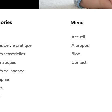
ories
Menu
Accueil
tés de vie pratique
À propos
és sensorielles
Blog
matiques
Contact
és de langage
phie
es
s