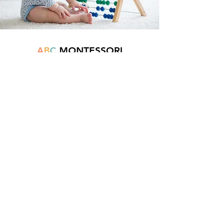
A
B
C
MONTESSORI
Est une boutique en ligne spécialisée dans
la vente de matériel pédagogique interactif.
N°TVA : BE
0747.544.356
info@abcmontessori.be
+32 474 95 01 28
Menu
Accueil
À propos
Blog