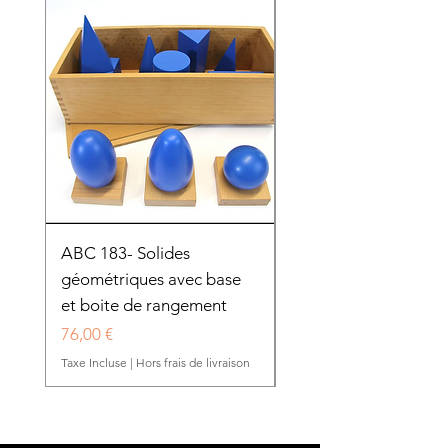
ABC 183- Solides
12 cadres d'habillage
géométriques avec base
présentoir en bois
et boite de rangement
HTP0025
Prix
Prix
76,00 €
280,50 €
Taxe Incluse
|
Hors frais de livraison
Taxe Incluse