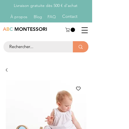
Livraison gratuite dès 500 € d’achat
Con
tact
À propos
Blog
FAQ
A
B
C
MONTESSORI