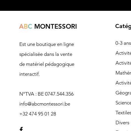
A
B
C
MONTESSORI
Catég
0-3 ans
Est une boutique en ligne
Ac
tivi
spécialisée dans la vente
Activit
de matériel pédagogique
Mathé
interactif.
Activit
Géogra
N°TVA : BE 0747.544.356
Scienc
info@abcmontessori.be
Textile
+32 474 95 01 28
Divers