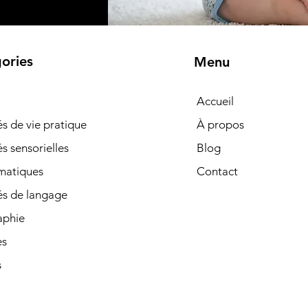
ories
Menu
Accueil
tés de vie pratique
À propos
és sensorielles
Blog
matiques
Contact
és de langage
phie
es
s