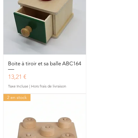
Boite à tiroir et sa balle ABC164
Prix
13,21 €
Taxe Incluse
|
Hors frais de livraison
2 en stock