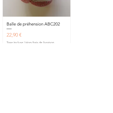
Balle de préhension ABC202
Prix
22,90 €
Taxe Incluse
|
Hors frais de livraison
8 en stock