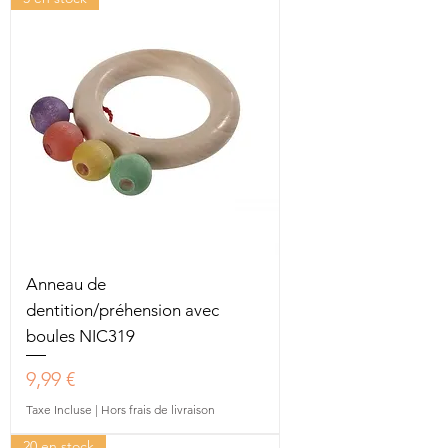
Anneau de
dentition/préhension avec
boules NIC319
Prix
9,99 €
Taxe Incluse
|
Hors frais de livraison
20 en stock