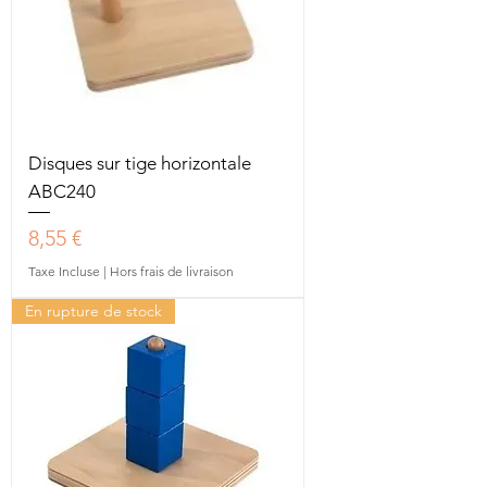
Disques sur tige horizontale
ABC240
Prix
8,55 €
Taxe Incluse
|
Hors frais de livraison
En rupture de stock