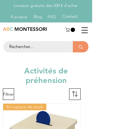
Livraison gratuite dès 500 € d’achat
Con
tact
À propos
Blog
FAQ
A
B
C
MONTESSORI
Activités de
préhension
Filtrer
En rupture de stock