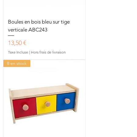
Boules en bois bleu sur tige
verticale ABC243
Prix
13,50 €
Taxe Incluse
|
Hors frais de livraison
8 en stock