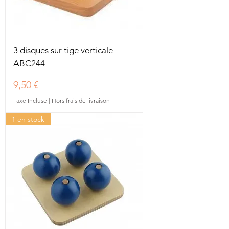
3 disques sur tige verticale
ABC244
Prix
9,50 €
Taxe Incluse
|
Hors frais de livraison
1 en stock