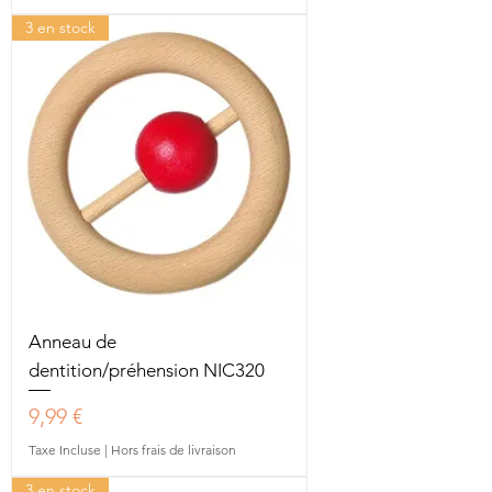
3 en stock
Anneau de
dentition/préhension NIC320
Prix
9,99 €
Taxe Incluse
|
Hors frais de livraison
3 en stock