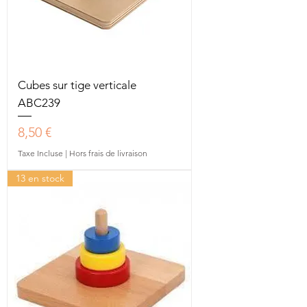
Cubes sur tige verticale
ABC239
Prix
8,50 €
Taxe Incluse
|
Hors frais de livraison
13 en stock