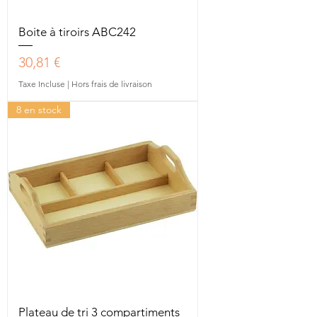
Boite à tiroirs ABC242
Prix
30,81 €
Taxe Incluse
|
Hors frais de livraison
8 en stock
Plateau de tri 3 compartiments