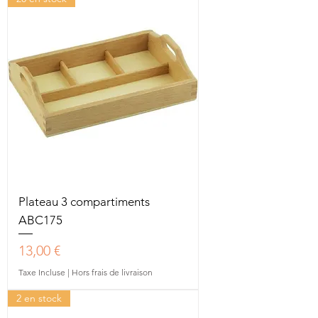
Plateau 3 compartiments
ABC175
Prix
13,00 €
Taxe Incluse
|
Hors frais de livraison
2 en stock