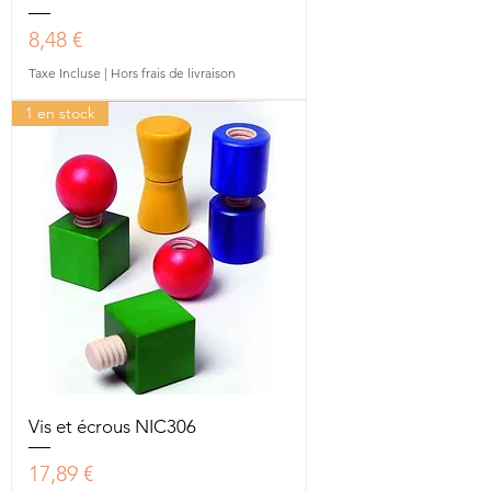
Prix
8,48 €
Taxe Incluse
|
Hors frais de livraison
1 en stock
Vis et écrous NIC306
Prix
17,89 €