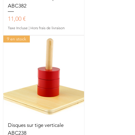
ABC382
Prix
11,00 €
Taxe Incluse
|
Hors frais de livraison
9 en stock
Disques sur tige verticale
ABC238