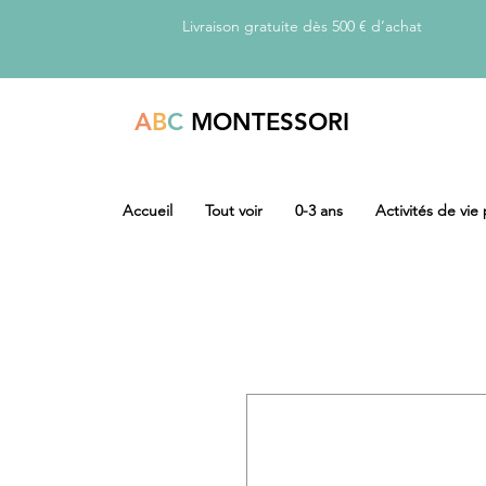
Livraison gratuite dès 500 € d’achat
A
B
C
MONTESSORI
Accueil
Tout voir
0-3 ans
Activités de vie