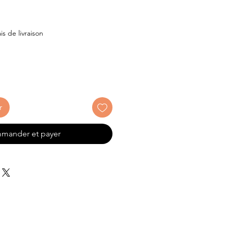
x
is de livraison
r
mander et payer