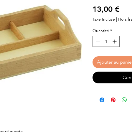
Pri
13,00 €
Taxe Incluse
|
Hors fra
Quantité
*
Ajouter au panie
Com
partiments.