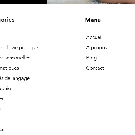
ories
Menu
Accueil
tés de vie pratique
À propos
és sensorielles
Blog
matiques
Contact
és de langage
phie
es
s
es