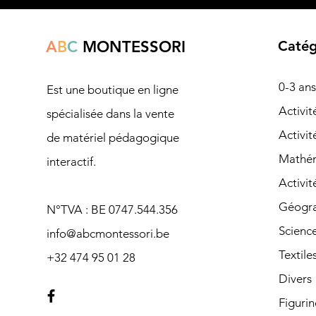
A
B
C
MONTESSORI
Catég
0-3 ans
Est une boutique en ligne
Ac
tivi
spécialisée dans la vente
Activit
de matériel pédagogique
Mathé
interactif.
Activit
Géogra
N°TVA : BE 0747.544.356
Scienc
info@abcmontessori.be
Textile
+32 474 95 01 28
Divers
Figurin