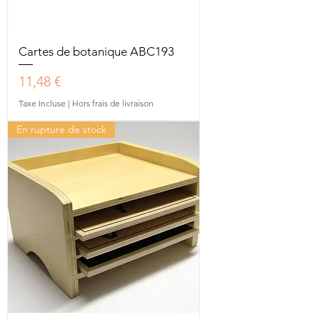
Cartes de botanique ABC193
Prix
11,48 €
Taxe Incluse
|
Hors frais de livraison
En rupture de stock