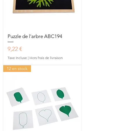
Puzzle de l'arbre ABC194
Prix
9,22 €
Taxe Incluse
|
Hors frais de livraison
12 en stock