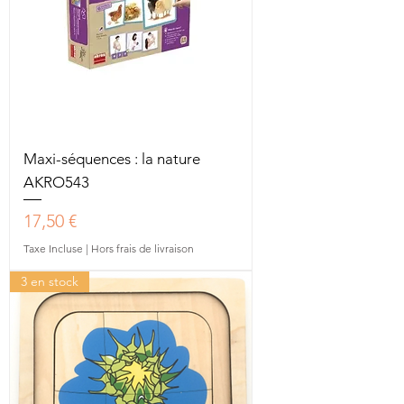
Maxi-séquences : la nature
AKRO543
Prix
17,50 €
Taxe Incluse
|
Hors frais de livraison
3 en stock