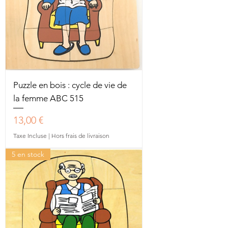
Puzzle en bois : cycle de vie de
la femme ABC 515
Prix
13,00 €
Taxe Incluse
|
Hors frais de livraison
5 en stock