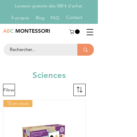
Livraison gratuite dès 500 € d’achat
Con
tact
À propos
Blog
FAQ
A
B
C
MONTESSORI
Sciences
Filtrer
13 en stock