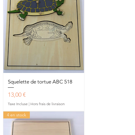
Squelette de tortue ABC 518
Prix
13,00 €
Taxe Incluse
|
Hors frais de livraison
4 en stock