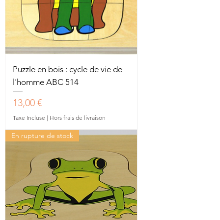
Puzzle en bois : cycle de vie de
l'homme ABC 514
Prix
13,00 €
Taxe Incluse
|
Hors frais de livraison
En rupture de stock