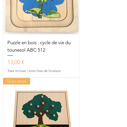
Puzzle en bois : cycle de vie du
tounesol ABC 512
Prix
13,00 €
Taxe Incluse
|
Hors frais de livraison
12 en stock