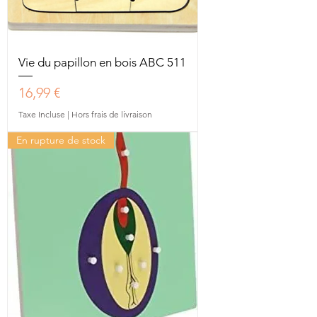
Vie du papillon en bois ABC 511
Prix
16,99 €
Taxe Incluse
|
Hors frais de livraison
En rupture de stock