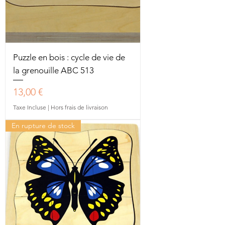
Puzzle en bois : cycle de vie de
la grenouille ABC 513
Prix
13,00 €
Taxe Incluse
|
Hors frais de livraison
En rupture de stock