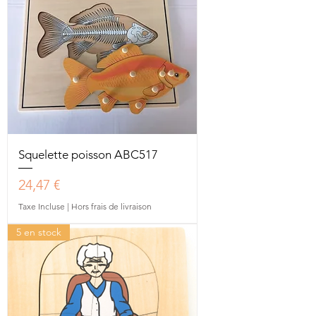
Squelette poisson ABC517
Prix
24,47 €
Taxe Incluse
|
Hors frais de livraison
5 en stock