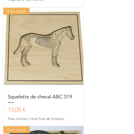
4 en stock
Squelette de cheval ABC 519
Prix
13,00 €
Taxe Incluse
|
Hors frais de livraison
4 en stock