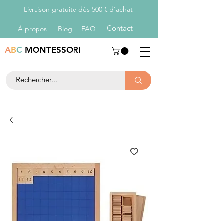
Livraison gratuite dès 500 € d’achat
Con
tact
À propos
Blog
FAQ
A
B
C
MONTESSORI