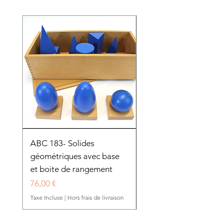
ABC 183- Solides
12 cadres d'habillage
géométriques avec base
présentoir en bois
et boite de rangement
HTP0025
Prix
Prix
76,00 €
280,50 €
Taxe Incluse
|
Hors frais de livraison
Taxe Incluse