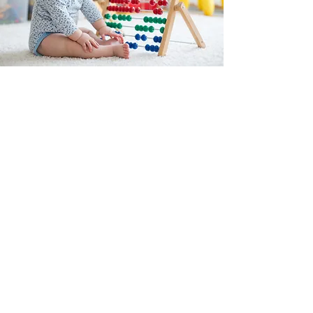
A
B
C
MONTESSORI
Est une boutique en ligne spécialisée dans
la vente de matériel pédagogique interactif.
N°TVA : BE
0747.544.356
info@abcmontessori.be
+32 474 95 01 28
Menu
Accueil