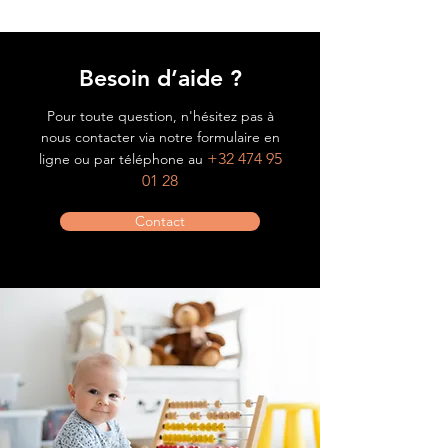
Besoin d’aide ?
Pour toute question, n'hésitez pas à
nous contacter via notre formulaire en
+32 474 95
ligne ou par téléphone au
01 28
Contact