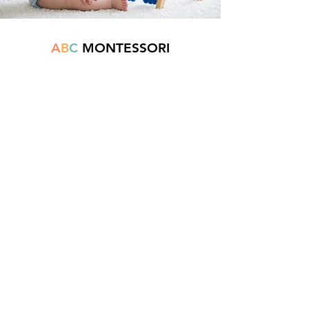
A
B
C
MONTESSORI
Est une boutique en ligne spécialisée dans
la vente de matériel pédagogique interactif.
N°TVA : BE
0747.544.356
info@abcmontessori.be
+32 474 95 01 28
Menu
Accueil
À propos
Blog
Contact