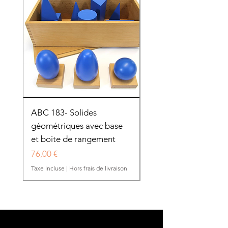
ABC 183- Solides
12 cadres d'habillage
géométriques avec base
présentoir en bois
et boite de rangement
HTP0025
Prix
Prix
76,00 €
280,50 €
Taxe Incluse
|
Hors frais de livraison
Taxe Incluse