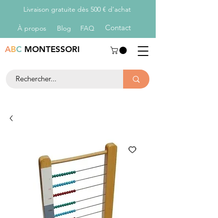
Livraison gratuite dès 500 € d’achat
Con
tact
À propos
Blog
FAQ
A
B
C
MONTESSORI