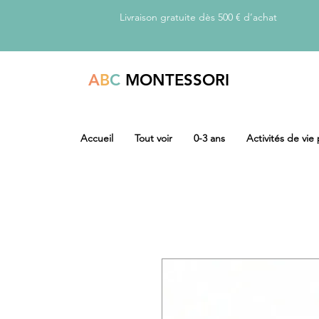
Livraison gratuite dès 500 € d’achat
A
B
C
MONTESSORI
Accueil
Tout voir
0-3 ans
Activités de vie