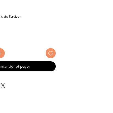
x
is de livraison
r
mander et payer