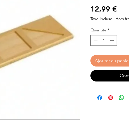
Pri
12,99 €
Taxe Incluse
|
Hors fra
Quantité
*
Ajouter au panie
Com