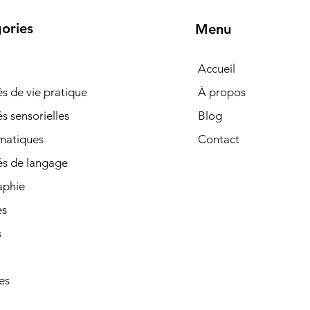
ories
Menu
Accueil
tés de vie pratique
À propos
és sensorielles
Blog
matiques
Contact
és de langage
phie
es
s
es