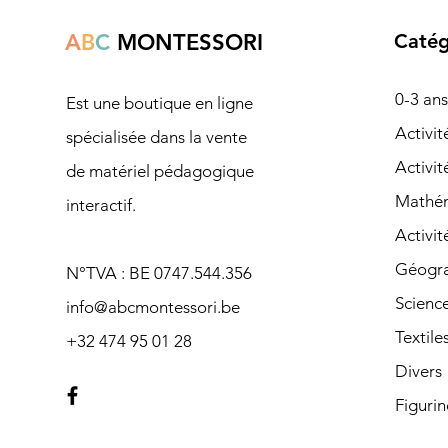
A
B
C
MONTESSORI
Catég
0-3 ans
Est une boutique en ligne
Ac
tivi
spécialisée dans la vente
Activit
de matériel pédagogique
Mathé
interactif.
Activit
Géogra
N°TVA : BE 0747.544.356
Scienc
info@abcmontessori.be
Textile
+32 474 95 01 28
Divers
Figurin