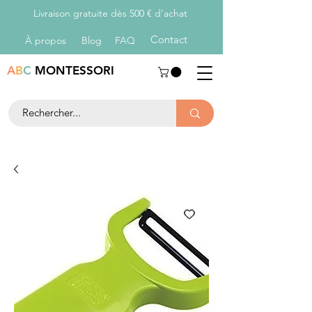
Livraison gratuite dès 500 € d’achat
Con
tact
À propos
Blog
FAQ
A
B
C
MONTESSORI