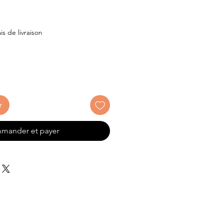
x
is de livraison
r
mander et payer