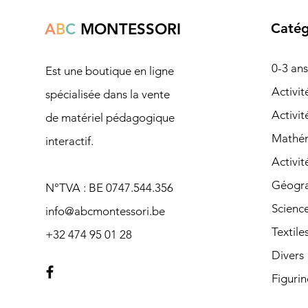
A
B
C
MONTESSORI
Catég
0-3 ans
Est une boutique en ligne
Ac
tivi
spécialisée dans la vente
Activit
de matériel pédagogique
Mathé
interactif.
Activit
Géogra
N°TVA : BE 0747.544.356
Scienc
info@abcmontessori.be
Textile
+32 474 95 01 28
Divers
Figurin