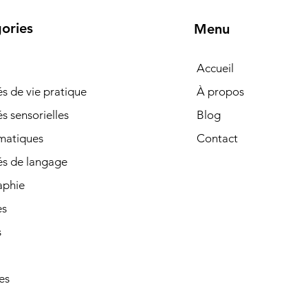
ories
Menu
Accueil
tés de vie pratique
À propos
és sensorielles
Blog
matiques
Contact
és de langage
phie
es
s
es