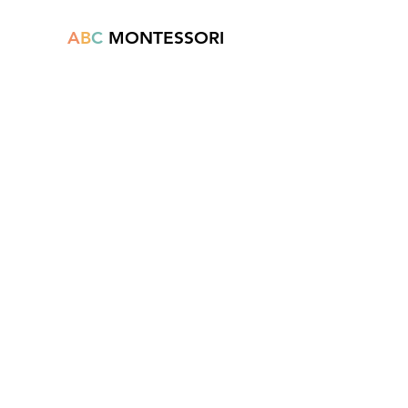
A
B
C
MONTESSORI
Est une boutique en ligne spécialisée dans
la vente de matériel pédagogique interactif.
N°TVA : BE
0747.544.356
info@abcmontessori.be
+32 474 95 01 28
Menu
Accueil
À propos
Blog
Contact