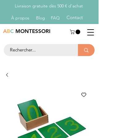
Livraison gratuite dès 500 € d’achat
Con
tact
À propos
Blog
FAQ
A
B
C
MONTESSORI