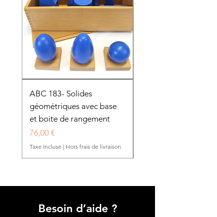
ABC 183- Solides
12 cadres d'habillage
géométriques avec base
présentoir en bois
et boite de rangement
HTP0025
Prix
Prix
76,00 €
280,50 €
Taxe Incluse
|
Hors frais de livraison
Taxe Incluse
Besoin d’aide ?