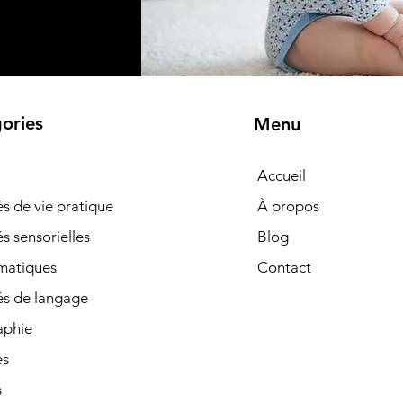
ories
Menu
Accueil
tés de vie pratique
À propos
és sensorielles
Blog
matiques
Contact
és de langage
phie
es
s