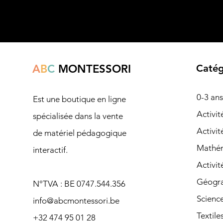
A
B
C
MONTESSORI
Catég
0-3 ans
Est une boutique en ligne
Ac
tivi
spécialisée dans la vente
Activit
de matériel pédagogique
Mathé
interactif.
Activit
Géogra
N°TVA : BE 0747.544.356
Scienc
info@abcmontessori.be
Textile
+32 474 95 01 28