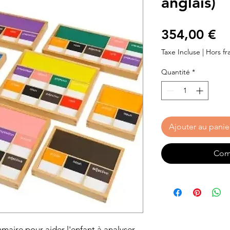
anglais)
Pr
354,00 €
Taxe Incluse
|
Hors fra
Quantité
*
Ajouter au panie
Com
aire pour aider l'enfant à analyser