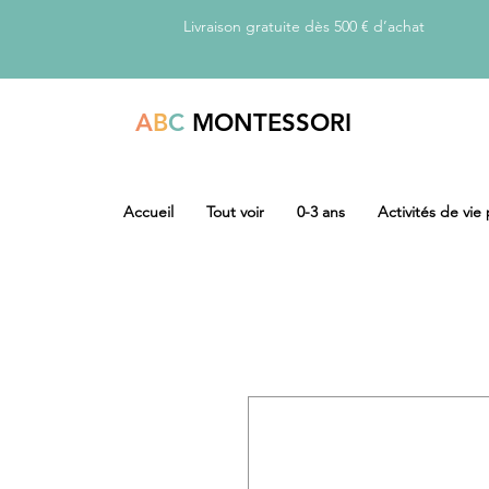
Livraison gratuite dès 500 € d’achat
A
B
C
MONTESSORI
Accueil
Tout voir
0-3 ans
Activités de vie