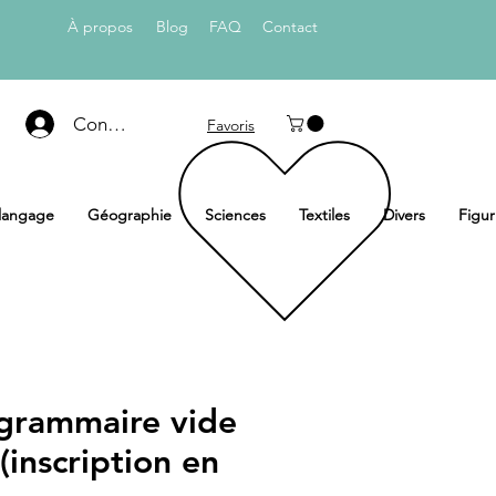
À propos
Blog
FAQ
Con
tact
Connexion
Favoris
 langage
Géographie
Sciences
Textiles
Divers
Figur
 grammaire vide
inscription en