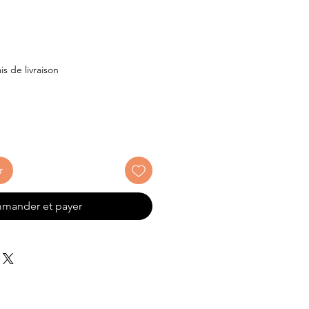
ix
is de livraison
r
mander et payer