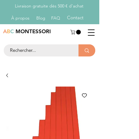
Livraison gratuite dès 500 € d’achat
Con
tact
À propos
Blog
FAQ
A
B
C
MONTESSORI