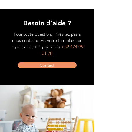
Besoin d’aide ?
Pour toute question, n'hésitez pas à
nous contacter via notre formulaire en
+32 474 95
ligne ou par téléphone au
01 28
Contact