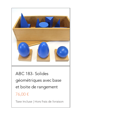
ABC 183- Solides
12 cadres d'habillage
géométriques avec base
présentoir en bois
et boite de rangement
HTP0025
Prix
Prix
76,00 €
280,50 €
Taxe Incluse
|
Hors frais de livraison
Taxe Incluse