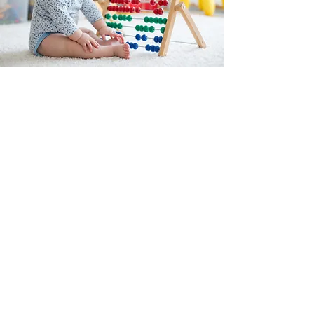
A
B
C
MONTESSORI
Est une boutique en ligne spécialisée dans
la vente de matériel pédagogique interactif.
N°TVA : BE
0747.544.356
info@abcmontessori.be
+32 474 95 01 28
Menu
Accueil