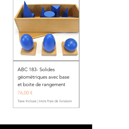
ABC 183- Solides
12 cadres d'habillage
géométriques avec base
présentoir en bois
et boite de rangement
HTP0025
Prix
Prix
76,00 €
280,50 €
Taxe Incluse
|
Hors frais de livraison
Taxe Incluse