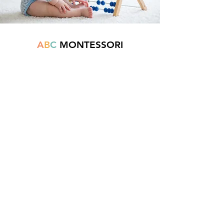
A
B
C
MONTESSORI
Est une boutique en ligne spécialisée dans
la vente de matériel pédagogique interactif.
N°TVA : BE
0747.544.356
info@abcmontessori.be
+32 474 95 01 28
Menu
Accueil
À propos
Blog