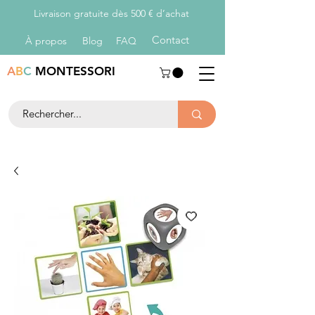
Livraison gratuite dès 500 € d’achat
Con
tact
À propos
Blog
FAQ
A
B
C
MONTESSORI