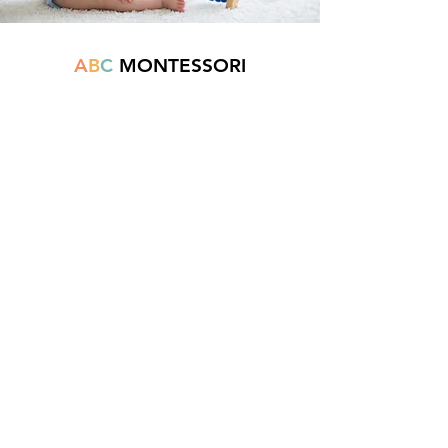
A
B
C
MONTESSORI
Est une boutique en ligne spécialisée dans
la vente de matériel pédagogique interactif.
N°TVA : BE
0747.544.356
info@abcmontessori.be
+32 474 95 01 28
Menu
Accueil
À propos
Blog
Contact