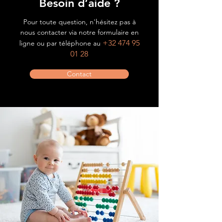
Besoin d’aide ?
Pour toute question, n'hésitez pas à
nous contacter via notre formulaire en
+32 474 95
ligne ou par téléphone au
01 28
Contact