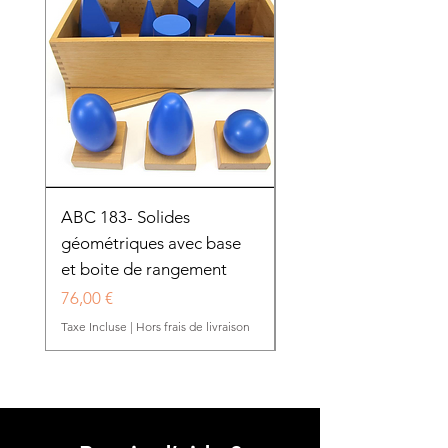
ABC 183- Solides
12 cadres d'habillage
géométriques avec base
présentoir en bois
et boite de rangement
HTP0025
Prix
Prix
76,00 €
280,50 €
Taxe Incluse
|
Hors frais de livraison
Taxe Incluse