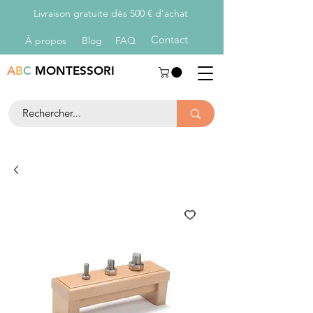
Livraison gratuite dès 500 € d’achat
Con
tact
À propos
Blog
FAQ
A
B
C
MONTESSORI