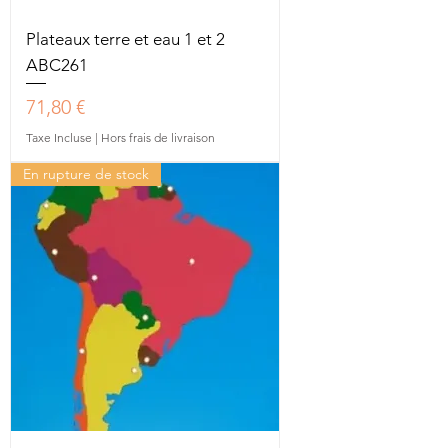
Plateaux terre et eau 1 et 2
ABC261
Prix
71,80 €
Taxe Incluse
|
Hors frais de livraison
En rupture de stock