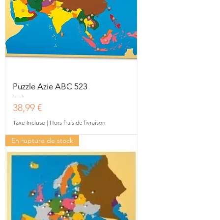
Puzzle Azie ABC 523
Prix
38,99 €
Taxe Incluse
|
Hors frais de livraison
En rupture de stock