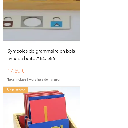
Symboles de grammaire en bois
avec sa boite ABC 586
Prix
17,50 €
Taxe Incluse
|
Hors frais de livraison
3 en stock