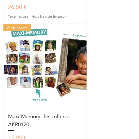
Prix
26,50 €
Taxe Incluse
|
Hors frais de livraison
6 en stock
Maxi-Memory : les cultures
AKR0120
Prix
15,95 €