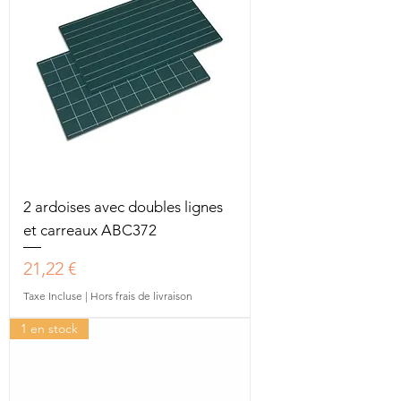
2 ardoises avec doubles lignes
et carreaux ABC372
Prix
21,22 €
Taxe Incluse
|
Hors frais de livraison
1 en stock