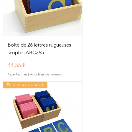
Boite de 26 lettres rugueuses
scriptes ABC365
Prix
44,55 €
Taxe Incluse
|
Hors frais de livraison
En rupture de stock