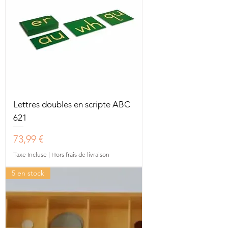
Lettres doubles en scripte ABC
621
Prix
73,99 €
Taxe Incluse
|
Hors frais de livraison
5 en stock