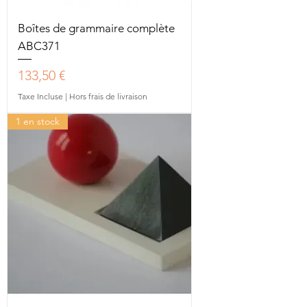
Boîtes de grammaire complète
ABC371
Prix
133,50 €
Taxe Incluse
|
Hors frais de livraison
1 en stock