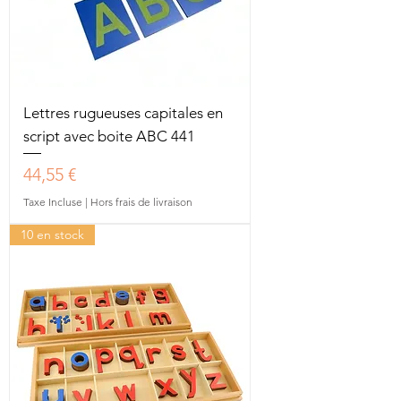
Lettres rugueuses capitales en
script avec boite ABC 441
Prix
44,55 €
Taxe Incluse
|
Hors frais de livraison
10 en stock