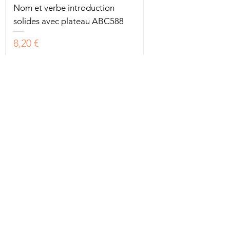
Nom et verbe introduction
solides avec plateau ABC588
Prix
8,20 €
Taxe Incluse
|
Hors frais de livraison
2 en stock
Boite de grammaire vide ABC