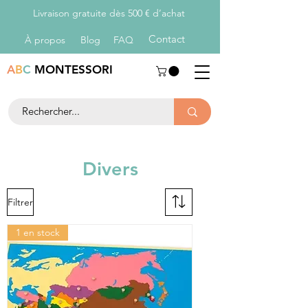
Livraison gratuite dès 500 € d’achat
Con
tact
À propos
Blog
FAQ
A
B
C
MONTESSORI
Divers
Filtrer
1 en stock