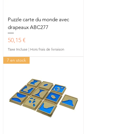
Puzzle carte du monde avec
drapeaux ABC277
Prix
50,15 €
Taxe Incluse
|
Hors frais de livraison
7 en stock