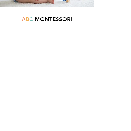
A
B
C
MONTESSORI
Est une boutique en ligne spécialisée dans
la vente de matériel pédagogique interactif.
N°TVA : BE
0747.544.356
info@abcmontessori.be
+32 474 95 01 28
Menu
Accueil
À propos
Blog
Contact