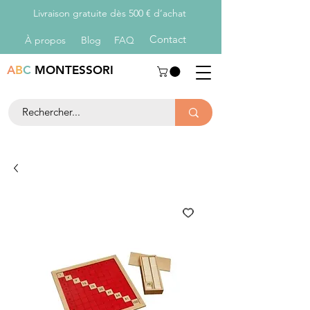
Livraison gratuite dès 500 € d’achat
Con
tact
À propos
Blog
FAQ
A
B
C
MONTESSORI