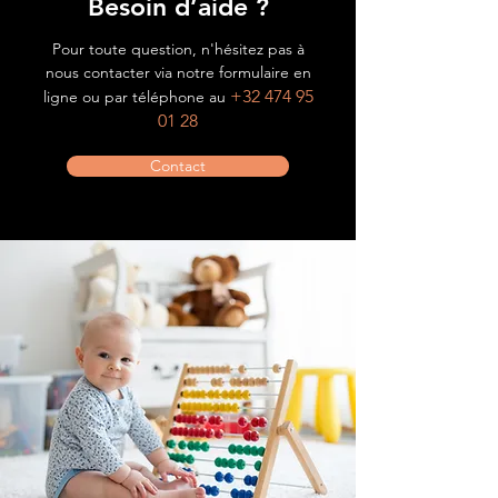
Besoin d’aide ?
Pour toute question, n'hésitez pas à
nous contacter via notre formulaire en
+32 474 95
ligne ou par téléphone au
01 28
Contact