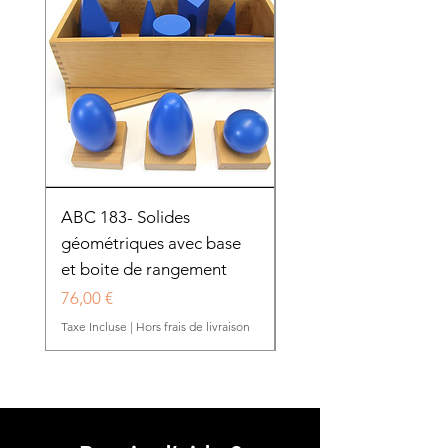
ABC 183- Solides
12 cadres d'habillage
géométriques avec base
présentoir en bois
et boite de rangement
HTP0025
Prix
Prix
76,00 €
280,50 €
Taxe Incluse
|
Hors frais de livraison
Taxe Incluse