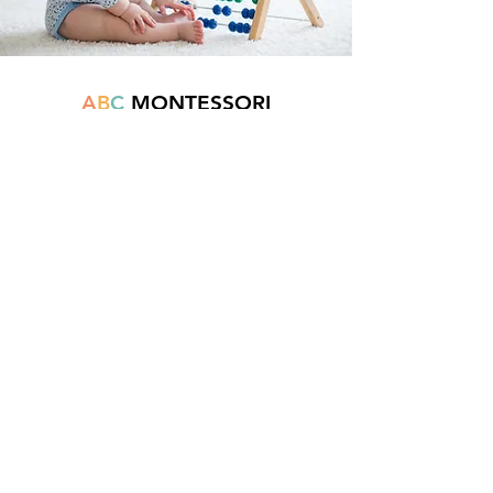
A
B
C
MONTESSORI
Est une boutique en ligne spécialisée dans
la vente de matériel pédagogique interactif.
N°TVA : BE
0747.544.356
info@abcmontessori.be
+32 474 95 01 28
Menu
Accueil
À propos
Blog