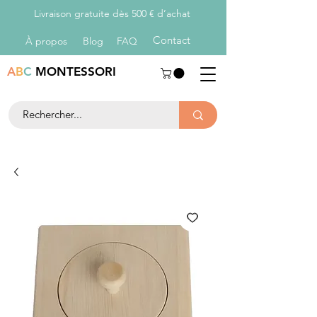
Livraison gratuite dès 500 € d’achat
Con
tact
À propos
Blog
FAQ
A
B
C
MONTESSORI