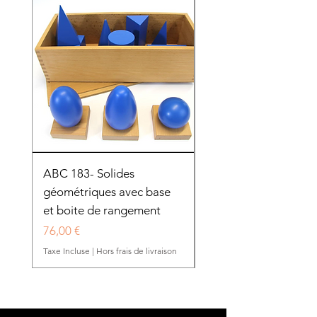
ABC 183- Solides
12 cadres d'habillage
géométriques avec base
présentoir en bois
et boite de rangement
HTP0025
Prix
Prix
76,00 €
280,50 €
Taxe Incluse
|
Hors frais de livraison
Taxe Incluse