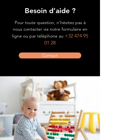
Besoin d’aide ?
Pour toute question, n'hésitez pas à
nous contacter via notre formulaire en
+32 474 95
ligne ou par téléphone au
01 28
Contact