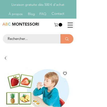
Livraison gratuite dès 500 € d’achat
Con
tact
À propos
Blog
FAQ
A
B
C
MONTESSORI