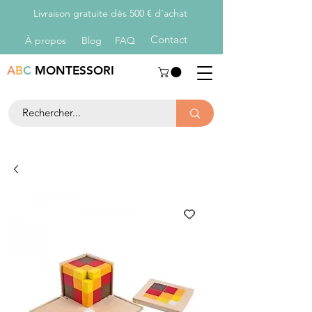
Livraison gratuite dès 500 € d’achat
Con
tact
À propos
Blog
FAQ
A
B
C
MONTESSORI