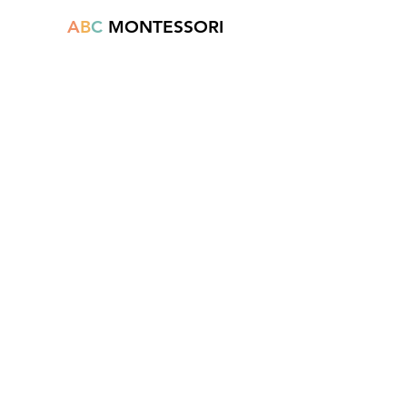
A
B
C
MONTESSORI
Est une boutique en ligne spécialisée dans
la vente de matériel pédagogique interactif.
N°TVA : BE
0747.544.356
info@abcmontessori.be
+32 474 95 01 28
Menu
Accueil
À propos
Blog
Contact
Informations légales