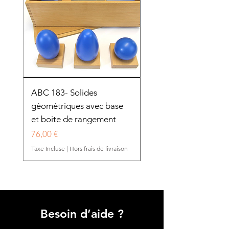
ABC 183- Solides
12 cadres d'habillage
géométriques avec base
présentoir en bois
et boite de rangement
HTP0025
Prix
Prix
76,00 €
280,50 €
Taxe Incluse
|
Hors frais de livraison
Taxe Incluse
Besoin d’aide ?