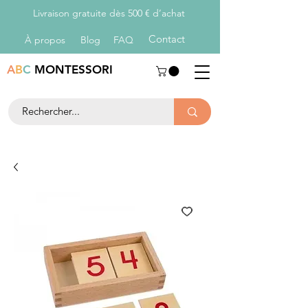
Livraison gratuite dès 500 € d’achat
Con
tact
À propos
Blog
FAQ
A
B
C
MONTESSORI