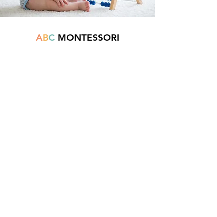
A
B
C
MONTESSORI
Est une boutique en ligne spécialisée dans
la vente de matériel pédagogique interactif.
N°TVA : BE
0747.544.356
info@abcmontessori.be
+32 474 95 01 28
Menu
Accueil
À propos
Blog
Contact