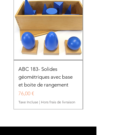
ABC 183- Solides
12 cadres d'habillage
géométriques avec base
présentoir en bois
et boite de rangement
HTP0025
Prix
Prix
76,00 €
280,50 €
Taxe Incluse
|
Hors frais de livraison
Taxe Incluse