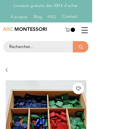
Livraison gratuite dès 500 € d’achat
Con
tact
À propos
Blog
FAQ
A
B
C
MONTESSORI