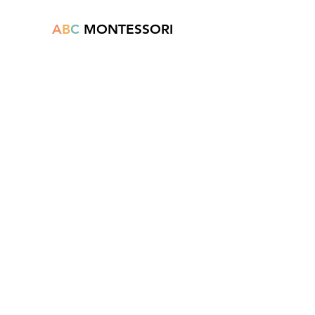
A
B
C
MONTESSORI
Est une boutique en ligne spécialisée dans
la vente de matériel pédagogique interactif.
N°TVA : BE
0747.544.356
info@abcmontessori.be
+32 474 95 01 28
Menu
Accueil
À propos
Blog
Contact