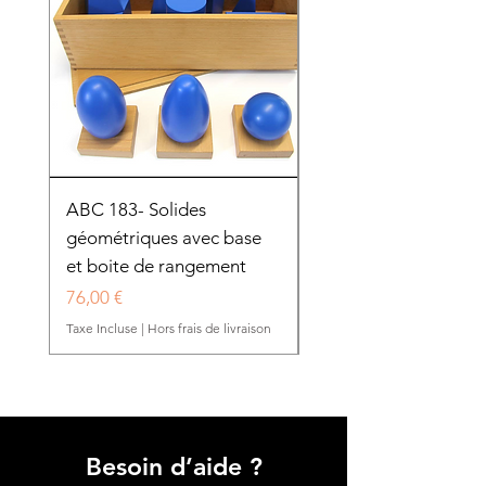
ABC 183- Solides
12 cadres d'habillage
géométriques avec base
présentoir en bois
et boite de rangement
HTP0025
Prix
Prix
76,00 €
280,50 €
Taxe Incluse
|
Hors frais de livraison
Taxe Incluse
Besoin d’aide ?