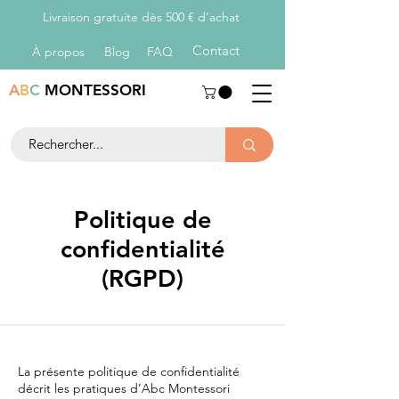
Livraison gratuite dès 500 € d’achat
Con
tact
À propos
Blog
FAQ
A
B
C
MONTESSORI
Politique de
confidentialité
(RGPD)​
La présente politique de confidentialité
décrit les pratiques d’Abc Montessori