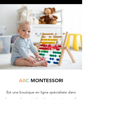
A
B
C
MONTESSORI
Est une boutique en ligne spécialisée dans
la vente de matériel pédagogique interactif.
N°TVA : BE
0747.544.356