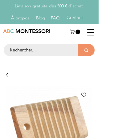
Livraison gratuite dès 500 € d’achat
Con
tact
À propos
Blog
FAQ
A
B
C
MONTESSORI