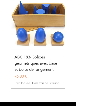
ABC 183- Solides
12 cadres d'habillage
géométriques avec base
présentoir en bois
et boite de rangement
HTP0025
Prix
Prix
76,00 €
280,50 €
Taxe Incluse
|
Hors frais de livraison
Taxe Incluse