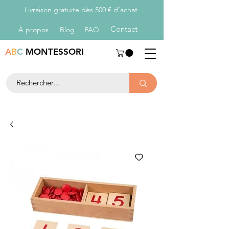
Livraison gratuite dès 500 € d’achat
Con
tact
À propos
Blog
FAQ
A
B
C
MONTESSORI