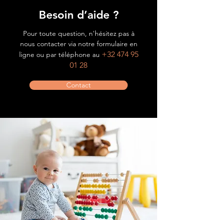
Besoin d’aide ?
Pour toute question, n'hésitez pas à
nous contacter via notre formulaire en
+32 474 95
ligne ou par téléphone au
01 28
Contact