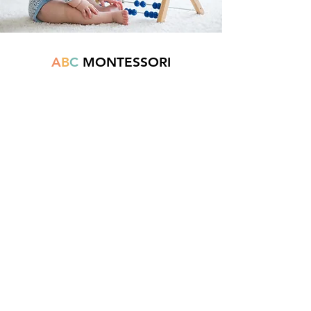
A
B
C
MONTESSORI
Est une boutique en ligne spécialisée dans
la vente de matériel pédagogique interactif.
N°TVA : BE
0747.544.356
info@abcmontessori.be
+32 474 95 01 28
Menu
Accueil
À propos
Blog