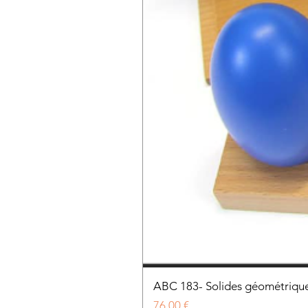
ABC 183- Solides géométrique
Prix
76,00 €