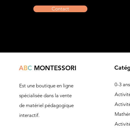
Contact
A
B
C
MONTESSORI
Catég
0-3 ans
Est une boutique en ligne
Ac
tivi
spécialisée dans la vente
Activit
de matériel pédagogique
Mathé
interactif.
Activit