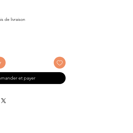
ix
is de livraison
r
mander et payer