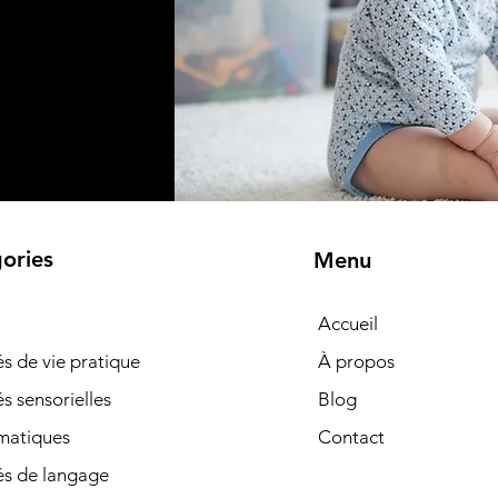
ories
Menu
Accueil
tés de vie pratique
À propos
és sensorielles
Blog
matiques
Contact
és de langage