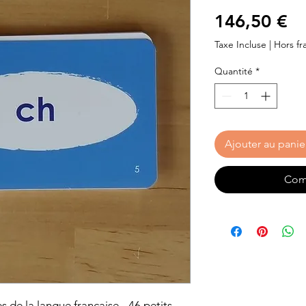
Pr
146,50 €
Taxe Incluse
|
Hors fra
Quantité
*
Ajouter au panie
Com
 de la langue française - 46 petits