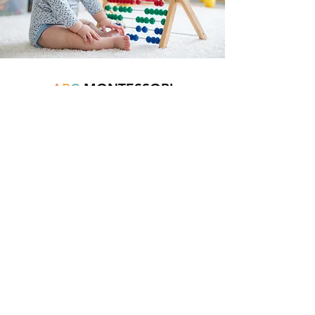
A
B
C
MONTESSORI
Est une boutique en ligne spécialisée dans
la vente de matériel pédagogique interactif.
N°TVA : BE
0747.544.356
info@abcmontessori.be
+32 474 95 01 28
Menu
Accueil
À propos