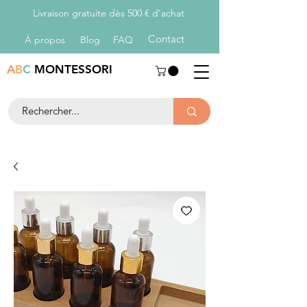
Livraison gratuite dès 500 € d’achat
Con
tact
À propos
Blog
FAQ
A
B
C
MONTESSORI