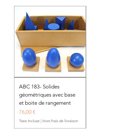
ABC 183- Solides
12 cadres d'habillage
géométriques avec base
présentoir en bois
et boite de rangement
HTP0025
Prix
Prix
76,00 €
280,50 €
Taxe Incluse
|
Hors frais de livraison
Taxe Incluse