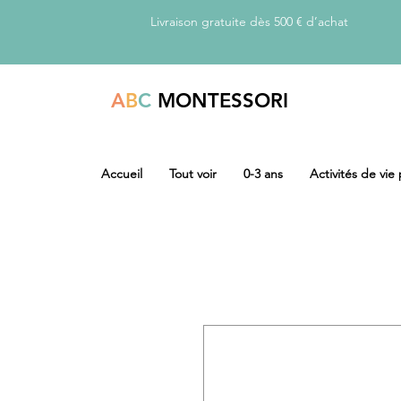
Livraison gratuite dès 500 € d’achat
A
B
C
MONTESSORI
Accueil
Tout voir
0-3 ans
Activités de vie