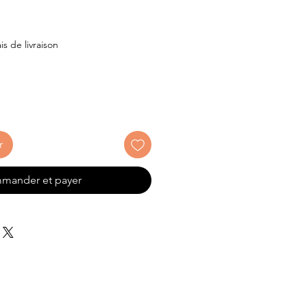
x
is de livraison
r
mander et payer