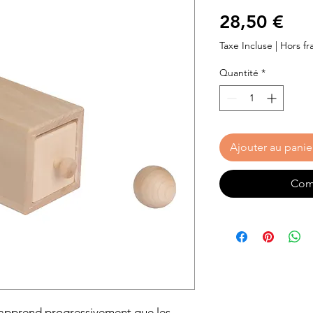
Pri
28,50 €
Taxe Incluse
|
Hors fra
Quantité
*
Ajouter au panie
Com
nt apprend progressivement que les