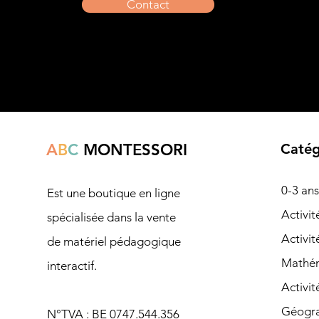
Contact
A
B
C
MONTESSORI
Catég
0-3 ans
Est une boutique en ligne
Ac
tivi
spécialisée dans la vente
Activit
de matériel pédagogique
Mathé
interactif.
Activit
Géogra
N°TVA : BE 0747.544.356