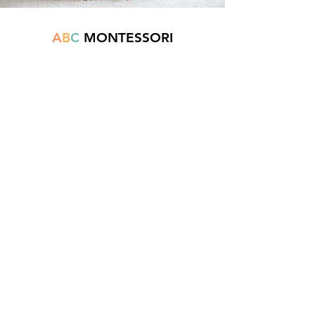
A
B
C
MONTESSORI
Est une boutique en ligne spécialisée dans
la vente de matériel pédagogique interactif.
N°TVA : BE
0747.544.356
info@abcmontessori.be
+32 474 95 01 28
Menu
Accueil
À propos
Blog
Contact