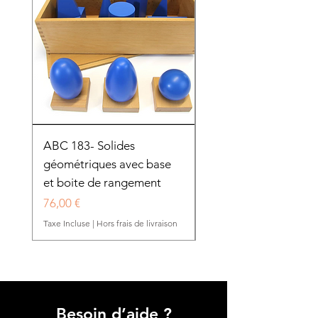
ABC 183- Solides
12 cadres d'habillage
géométriques avec base
présentoir en bois
et boite de rangement
HTP0025
Prix
Prix
76,00 €
280,50 €
Taxe Incluse
|
Hors frais de livraison
Taxe Incluse
Besoin d’aide ?