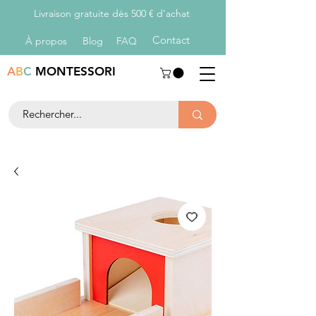
Livraison gratuite dès 500 € d’achat
Con
tact
À propos
Blog
FAQ
A
B
C
MONTESSORI