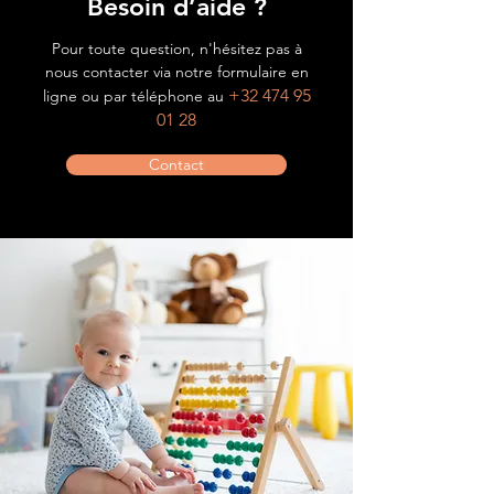
Besoin d’aide ?
Pour toute question, n'hésitez pas à
nous contacter via notre formulaire en
+32 474 95
ligne ou par téléphone au
01 28
Contact