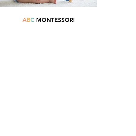
A
B
C
MONTESSORI
Est une boutique en ligne spécialisée dans
la vente de matériel pédagogique interactif.
N°TVA : BE
0747.544.356
info@abcmontessori.be
+32 474 95 01 28
Menu
Accueil
À propos
Blog
Contact