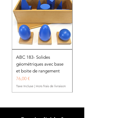
ABC 183- Solides
12 cadres d'habillage
géométriques avec base
présentoir en bois
et boite de rangement
HTP0025
Prix
Prix
76,00 €
280,50 €
Taxe Incluse
|
Hors frais de livraison
Taxe Incluse