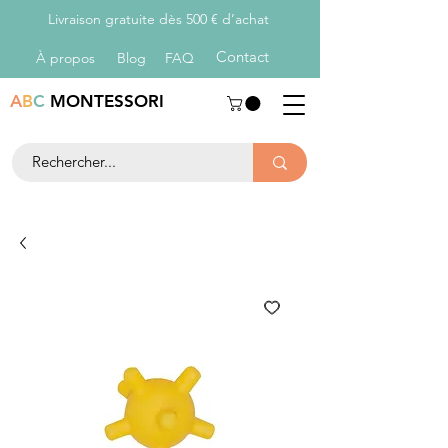
Livraison gratuite dès 500 € d’achat
Con
tact
À propos
Blog
FAQ
A
B
C
MONTESSORI