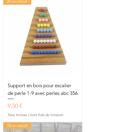
20 en stock
Support en bois pour escalier
de perle 1-9 avec perles abc 356
Prix
9,50 €
Taxe Incluse
|
Hors frais de livraison
10 en stock