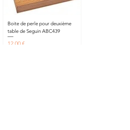
Boite de perle pour deuxième
table de Seguin ABC439
Prix
12,00 €
Taxe Incluse
|
Hors frais de livraison
10 en stock