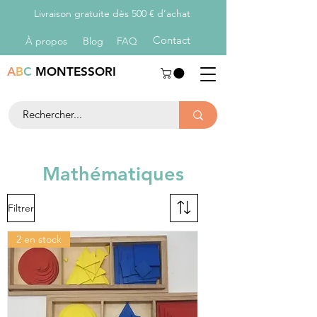
Livraison gratuite dès 500 € d’achat
Con
tact
À propos
Blog
FAQ
A
B
C
MONTESSORI
Mathématiques
Filtrer
2 en stock