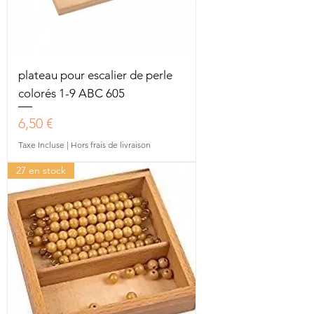
plateau pour escalier de perle
colorés 1-9 ABC 605
Prix
6,50 €
Taxe Incluse
|
Hors frais de livraison
27 en stock