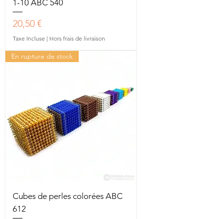
1-10 ABC 540
Prix
20,50 €
Taxe Incluse
|
Hors frais de livraison
En rupture de stock
Cubes de perles colorées ABC
612