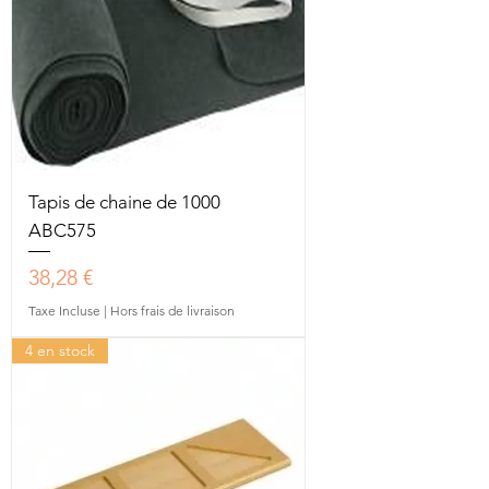
Tapis de chaine de 1000
ABC575
Prix
38,28 €
Taxe Incluse
|
Hors frais de livraison
4 en stock