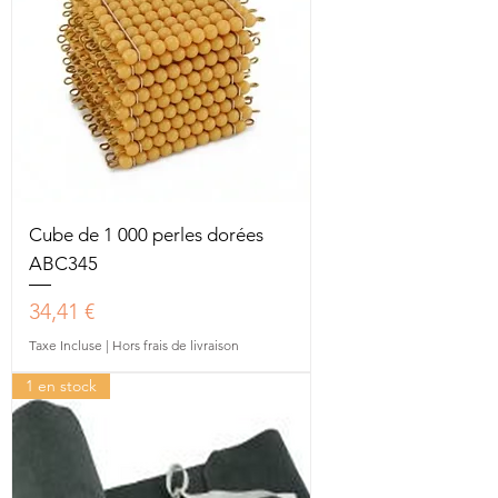
Cube de 1 000 perles dorées
ABC345
Prix
34,41 €
Taxe Incluse
|
Hors frais de livraison
1 en stock