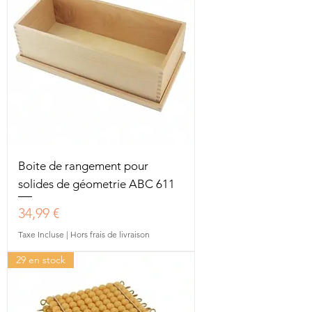
Boite de rangement pour
solides de géometrie ABC 611
Prix
34,99 €
Taxe Incluse
|
Hors frais de livraison
29 en stock