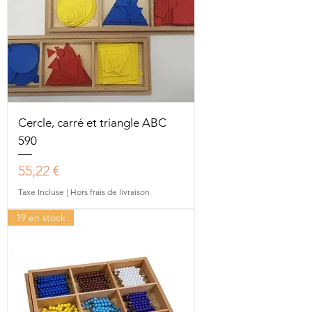
Cercle, carré et triangle ABC
590
Prix
55,22 €
Taxe Incluse
|
Hors frais de livraison
19 en stock