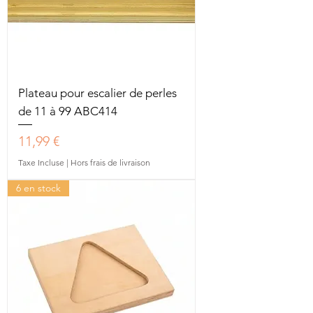
Plateau pour escalier de perles
de 11 à 99 ABC414
Prix
11,99 €
Taxe Incluse
|
Hors frais de livraison
6 en stock