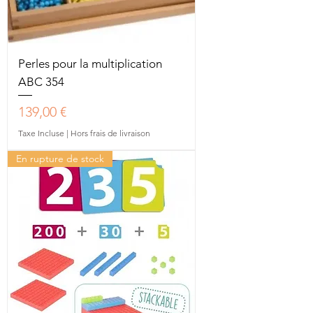
Perles pour la multiplication
ABC 354
Prix
139,00 €
Taxe Incluse
|
Hors frais de livraison
En rupture de stock