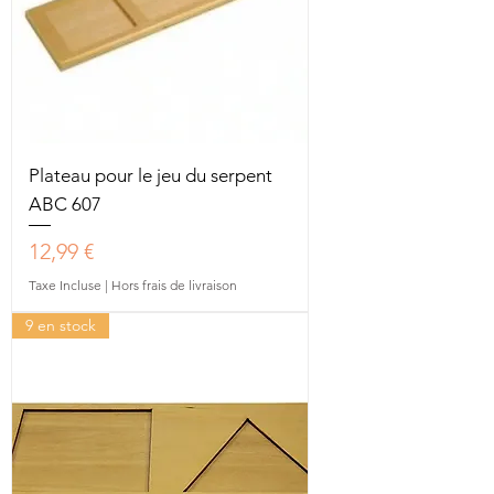
Plateau pour le jeu du serpent
ABC 607
Prix
12,99 €
Taxe Incluse
|
Hors frais de livraison
9 en stock