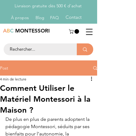
Livraison gratuite dès 500 € d’achat
Con
tact
À propos
Blog
FAQ
A
B
C
MONTESSORI
Post
4 min de lecture
Comment Utiliser le
Matériel Montessori à la
Maison ?
De plus en plus de parents adoptent la 
pédagogie Montessori, séduits par ses 
bienfaits pour l’autonomie, la 