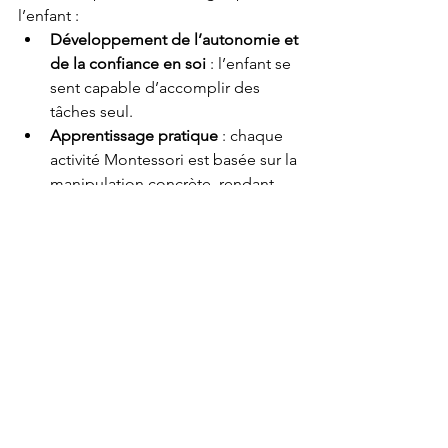
l’enfant :
Développement de l’autonomie et 
de la confiance en soi
 : l’enfant se 
sent capable d’accomplir des 
tâches seul.
Apprentissage pratique
 : chaque 
activité Montessori est basée sur la 
manipulation concrète, rendant 
l’apprentissage plus significatif.
Amélioration de la concentration 
et de l’attention
 : en permettant à 
l’enfant de se concentrer sur une 
tâche sans interruption, vous 
encouragez son aptitude à 
maintenir l’attention.